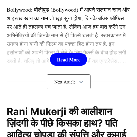
अरब से लौटते समय नहीं किया पाकिस्तान रुट
Bollywood:
बॉलीवुड (
Bollywood)
में आपने सलमान खान और
इस्तेमाल
शाहरूख खान का नाम तो खूब सुना होगा, जिनके बॉक्स ऑफिस
पर आते ही तहलका मच जाता है. लेकिन आज हम बात करेंगे उन
अभिनेत्रियों की जिनके नाम से ही फिल्में चलती है. स्टारकास्ट में
उनका होना यानी की फिल्म का पक्का हिट होना तय है. इन
हसीनाओं को अपनी फिल्म में लेने के लिए मेकर्स के बीच होड़ लगी
रहती है. चलिए तो आगे जानते हैं कौन-कौन हैं यह एक्ट्रेसेस…..
कौन हैं
Bollywood की यह हसीनाएं?
1.दीपिका पादुकोण ( Deepika
Padukone)
Rani Mukerji की आलीशान
यह सामान्य प्रक्रिया थी क्योंकि यह रूट सबसे छोटा और समय
ज़िंदगी के पीछे किसका हाथ? पति
और ईंधन के लिहाज से सबसे कुशल है। मंगलवार दोपहर पहलगाम
लिस्ट में पहला नाम अभिनेत्री दीपिका पादुकोण का नाम शामिल हैं.
में हुए आतंकी हमले में 26 लोगों की मौत के बाद पीएम मोदी (PM
आदित्य चोपड़ा की संपत्ति और कमाई
एक्ट्रेस को बॉक्स ऑफिस की सुपरस्टार कही जाता है. दीपिका ने