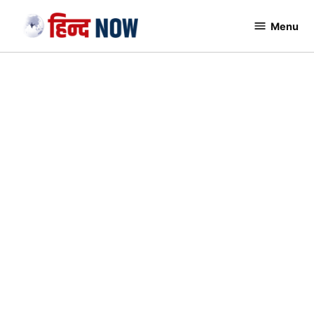
Skip
Menu
to
Hindnow
content