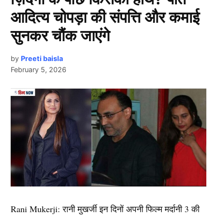
लिस्ट में पहला नाम अभिनेत्री दीपिका पादुकोण का नाम शामिल हैं.
https://t.co/oRTCPWw6tj
आदित्य चोपड़ा की संपत्ति और कमाई
एक्ट्रेस को बॉक्स ऑफिस की सुपरस्टार कही जाता है. दीपिका ने
इंडस्ट्री को कई हिट फिल्में दी है. एक्ट्रेस ने अपने करियर की
सुनकर चौंक जाएंगे
— Bajrang Punia
(@BajrangPunia)
August 8, 2024
शुरूआत ‘ओम शांति ओम’ (2007) से की थी. इसके बाद उन्होंने
कभी पीछे मुड़ कर नहीं देखा. दीपिका अब तक ‘ये जवानी है
by
Preeti baisla
टोक्यो ओलंपिक 2020 के कांस्य पदक विजेता बजरंग पूनिया ने
February 5, 2026
दीवानी’, ‘चेन्नई एक्सप्रेस’, ‘पद्मावत’, ‘बाजीराव मस्तानी’, और
गुरुवार को सोशल मीडिया प्लेटफॉर्म एक्स पर विनेश (Vinesh
‘पिकू’ जैसी कई ब्लॉकबस्टर फिल्में दे चुकी हैं. उनकी लोकप्रिय
Phogat) के समर्थन में ट्वीट किया. उन्होंने लिखा, ‘विनेश तुम हारी
फिल्मों में ‘कॉकटेल’, ‘छपाक’, ‘पठान’, ‘जवान’ और ‘कल्कि
नहीं, तुम्हे हराया गया है. हमारे लिए हमेशा तुम ही विजेता हो. तुम
2898 AD’ भी शामिल है.
भारत की बेटी के साथ-साथ भारत का अभिमान भी हो.’ विनेश
फोगाट के संन्यास के बाद हर कोई अपनी प्रतिक्रिया उनसे साझा
2.आलिया भट्ट ( Alia Bhatt)
करना चाहता है. देश के हर नागरिक विनेश फोगाट की पोस्ट पर
उनकी नजरें टिकी हुई हैं. इस बीच रियो ओलिंपिक 2016 के कांस्य
पदक विजेता साक्षी मलिक ने भी एक्स पर पोस्ट कर अपनी
लिस्ट में दूसरा नाम बॉलीवुड (
Bollywood)
एक्ट्रेस आलिया भट्ट
प्रतिक्रिया दी. साक्षी मलिक ने लिखा है, ‘विनेश (Vinesh
का शामिल हैं. उन्होंने अपने बॉलीवुड करियर की शुरूआत करण
Next Article
Phogat) तुम नहीं हारी देश कि हर वो बेटी हारी जिसके तुम लड़ी.’
जौहर की फिल्म ‘स्टूडेंट ऑफ द ईयर’ (Student of the Year)
Rani Mukerji: रानी मुखर्जी इन दिनों अपनी फिल्म मर्दानी 3 की
2012 से की थी. इस फिल्म के बाद उन्होंने ऐसी उड़ान भरी की