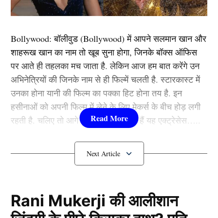
पांच लाख तक का इलाज मुफ्त में मुहैया करवाया जाता है। इसी
बीच अब खबर ये है कि सरकार इस योजना में एक बड़ा बदलाव
करने वाली है और इसमें इलाज की राशि 5 लाख को बढ़ाकर 10
Bollywood:
बॉलीवुड (
Bollywood)
में आपने सलमान खान और
लाख करने की सारी तैयारी कर चुकी है। बताया जा रहा है कि
शाहरूख खान का नाम तो खूब सुना होगा, जिनके बॉक्स ऑफिस
सरकार इस बड़े निर्णय की घोषणा जल्द ही कर सकती है और गरीब
पर आते ही तहलका मच जाता है. लेकिन आज हम बात करेंगे उन
लोगों को एक बड़ी राहत प्रदान कर सकती है।
अभिनेत्रियों की जिनके नाम से ही फिल्में चलती है. स्टारकास्ट में
उनका होना यानी की फिल्म का पक्का हिट होना तय है. इन
बुजुर्गों को इस योजना में किया जा चुका है
हसीनाओं को अपनी फिल्म में लेने के लिए मेकर्स के बीच होड़ लगी
रहती है. चलिए तो आगे जानते हैं कौन-कौन हैं यह एक्ट्रेसेस…..
शामिल
कौन हैं
Bollywood की यह हसीनाएं?
1.दीपिका पादुकोण ( Deepika
Padukone)
Rani Mukerji की आलीशान