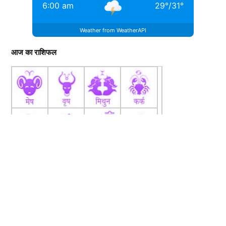
6:00 am
29
°
/
31
°
Weather from WeatherAPI
आज का राशिफल