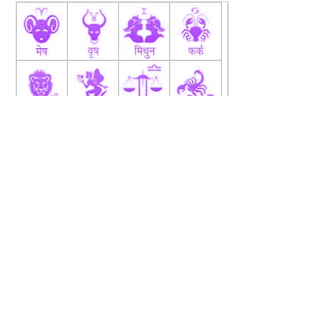
fb
Tw
tw
About