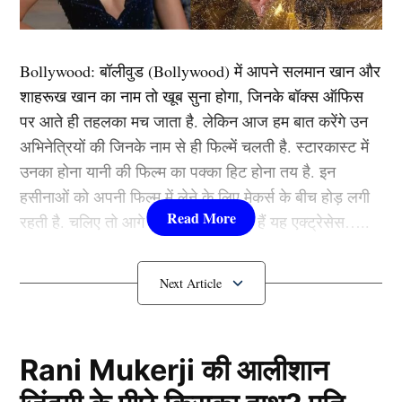
manager died ) राजेश शिंदे कुर्सी पर बैठकर अपने लैपटाप में
काम कर रहे थे और अन्य बैंक कर्मी भी अपने अपने काम में व्यस्त
थे। इसी दौरान अचानक राजेश बेहोश हो गए। बेहोश होने की
Bollywood:
बॉलीवुड (
Bollywood)
में आपने सलमान खान और
वजह से वो अपनी कुर्सी पर ही पीछे की तरफ लुढ़क गए। राजेश
शाहरूख खान का नाम तो खूब सुना होगा, जिनके बॉक्स ऑफिस
की ये हालत देखकर उनके बगल में बैठे लोगों ने बाकी लोगों को
पर आते ही तहलका मच जाता है. लेकिन आज हम बात करेंगे उन
आवाज लगाई, उन्हें तुरंत अस्पताल ले जाया गया। लेकिन
अभिनेत्रियों की जिनके नाम से ही फिल्में चलती है. स्टारकास्ट में
अफसोस की तब तक बहुत देर हो चुकी थी और हार्ट अटैक के
उनका होना यानी की फिल्म का पक्का हिट होना तय है. इन
कारण राजेश की मौत हो चुकी थी।
हसीनाओं को अपनी फिल्म में लेने के लिए मेकर्स के बीच होड़ लगी
रहती है. चलिए तो आगे जानते हैं कौन-कौन हैं यह एक्ट्रेसेस…..
घटना का वीडियो हो रहा वायरल
कौन हैं
Bollywood की यह हसीनाएं?
1.दीपिका पादुकोण ( Deepika
Padukone)
Rani Mukerji की आलीशान