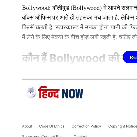
अपनी खूबसूरती की कीमत चुकानी पड़ी और उन्हें ओल
Bollywood:
बॉलीवुड (
Bollywood)
में आपने सलमा
बॉक्स ऑफिस पर आते ही तहलका मच जाता है. लेकिन आज
छुपकर डिज्नीलैंड घूमने गई थीं
फिल्में चलती है. स्टारकास्ट में उनका होना यानी की 
में लेने के लिए मेकर्स के बीच होड़ लगी रहती है. चलिए 
कौन हैं
Bollywood की यह ह
1.दीपिका पादुकोण ( Dee
लिस्ट में पहला नाम अभिनेत्री दीपिका पादुकोण का नाम
जाता है. दीपिका ने इंडस्ट्री को कई हिट फिल्में दी ह
(2007) से की थी. इसके बाद उन्होंने कभी पीछे मुड़ कर 
About
Code Of Ethics
Correction Policy
Copyright Notic
एक्सप्रेस’, ‘पद्मावत’, ‘बाजीराव मस्तानी’, और ‘पिकू’ 
Sponsored Content Policy
Contact