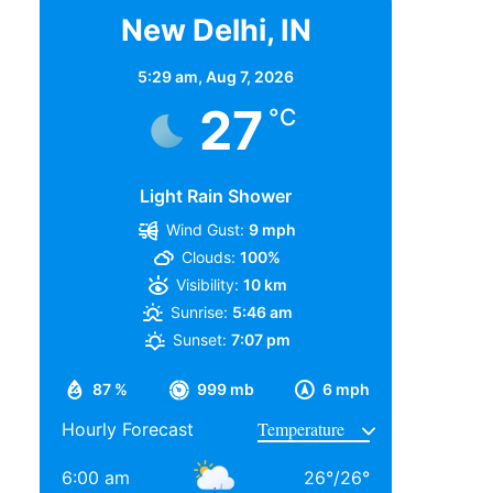
New Delhi, IN
5:29 am,
Aug 7, 2026
27
°C
Light Rain Shower
Wind Gust:
9 mph
Clouds:
100%
Visibility:
10 km
Sunrise:
5:46 am
Sunset:
7:07 pm
87 %
999 mb
6 mph
Hourly Forecast
6:00 am
26
°
/
26
°