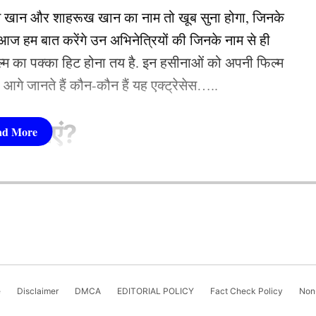
ंपिक विलेज को खाली करने का फरमान सुना दिया गया।
न खान और शाहरूख खान का नाम तो खूब सुना होगा, जिनके
 हम बात करेंगे उन अभिनेत्रियों की जिनके नाम से ही
 लुआना
फिल्म का पक्का हिट होना तय है. इन हसीनाओं को अपनी फिल्म
तो आगे जानते हैं कौन-कौन हैं यह एक्ट्रेसेस…..
सीनाएं?
pika Padukone)
 शामिल हैं. एक्ट्रेस को बॉक्स ऑफिस की सुपरस्टार कही
ै. एक्ट्रेस ने अपने करियर की शुरूआत ‘ओम शांति ओम’
नहीं देखा. दीपिका अब तक ‘ये जवानी है दीवानी’, ‘चेन्नई
e
Disclaimer
DMCA
EDITORIAL POLICY
Fact Check Policy
Non-
जैसी कई ब्लॉकबस्टर फिल्में दे चुकी हैं. उनकी लोकप्रिय