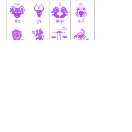
fb
Tw
tw
About