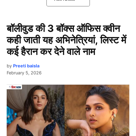
बॉलीवुड की 3 बॉक्स ऑफिस क्वीन
कही जाती यह अभिनेत्रियां, लिस्ट में
कई हैरान कर देने वाले नाम
by
Preeti baisla
February 5, 2026
दिल्ली के पहाड़गंज इलाके में ऑफिस में घुसकर एक महिला पर
Next Article
उसके पूर्व मंगेतर द्वारा हमला (Crime News) करने की कोशिश
की गई थी। इस पर पुलिस की सतर्कता और त्वरित कार्रवाई से यह
वारदात नाकाम हो गई।