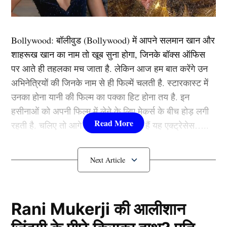
कोजे खान निवासी जगीरों की ढाणी सांकड़ा से हुई थी। उसके
जीजा कोजे खान की मौत के बाद भी जब उसकी बहन ने दूसरी
शादी करने से मना कर दिया और दबाव में नहीं आई तो उसके साथ
Bollywood:
बॉलीवुड (
Bollywood)
में आपने सलमान खान और
मारपीट करने लगे। ये क्राइम (Crime News) बहुत बड़ा हो गया
शाहरूख खान का नाम तो खूब सुना होगा, जिनके बॉक्स ऑफिस
था।
पर आते ही तहलका मच जाता है. लेकिन आज हम बात करेंगे उन
अभिनेत्रियों की जिनके नाम से ही फिल्में चलती है. स्टारकास्ट में
विवाहिता की नाक व जीभ तलवार से काटी
उनका होना यानी की फिल्म का पक्का हिट होना तय है. इन
हसीनाओं को अपनी फिल्म में लेने के लिए मेकर्स के बीच होड़ लगी
रहती है. चलिए तो आगे जानते हैं कौन-कौन हैं यह एक्ट्रेसेस…..
कौन हैं
Bollywood की यह हसीनाएं?
1.दीपिका पादुकोण ( Deepika
Padukone)
Rani Mukerji की आलीशान