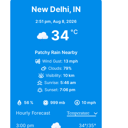
New Delhi, IN
2:51 pm,
Aug 8, 2026
34
°C
Patchy Rain Nearby
Wind Gust:
13 mph
Clouds:
79%
Visibility:
10 km
Sunrise:
5:46 am
Sunset:
7:06 pm
56 %
999 mb
10 mph
Hourly Forecast
3:00 pm
34
°
/
35
°