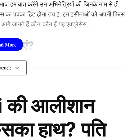
 हम बात करेंगे उन अभिनेत्रियों की जिनके नाम से ही
चे की जान
फिल्म का पक्का हिट होना तय है. इन हसीनाओं को अपनी फिल्म
तो आगे जानते हैं कौन-कौन हैं यह एक्ट्रेसेस…..
सीनाएं?
pika Padukone)
 शामिल हैं. एक्ट्रेस को बॉक्स ऑफिस की सुपरस्टार कही
 की आलीशान
ै. एक्ट्रेस ने अपने करियर की शुरूआत ‘ओम शांति ओम’
नहीं देखा. दीपिका अब तक ‘ये जवानी है दीवानी’, ‘चेन्नई
जैसी कई ब्लॉकबस्टर फिल्में दे चुकी हैं. उनकी लोकप्रिय
 किसका हाथ? पति
‘कल्कि 2898 AD’ भी शामिल है.