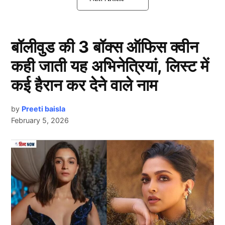
प्रसाद न देने पर सेवादार की हत्या
बॉलीवुड की 3 बॉक्स ऑफिस क्वीन
कही जाती यह अभिनेत्रियां, लिस्ट में
कई हैरान कर देने वाले नाम
by
Preeti baisla
February 5, 2026
Delhi
मामला प्रसाद को लेकर तब शुरू हुआ जब कुछ श्रद्धालु सेवादार
Next Article
से चुन्नी और प्रसाद मांगने आए। सेवादार योगेंद्र ने उन्हें थोड़ा
इंतजार करने को कहा, जिससे वे नाराज हो गए। थोड़ी देर बाद वे
लोहे की छड़ें और डंडे लेकर मंदिर लौटे और योगेंद्र पर हमला कर
दिया।