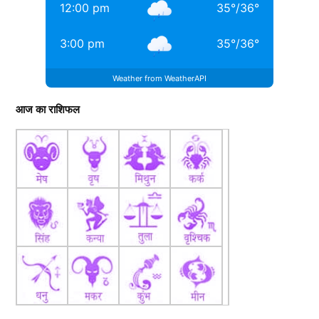
12:00 pm
35
°
/
36
°
3:00 pm
35
°
/
36
°
Weather from WeatherAPI
आज का राशिफल