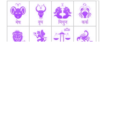
fb
Tw
tw
About