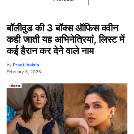
उसने दूसरी शादी कर ली है। इस घटना के बाद अब दोनों पति
अपनी पत्नियों को वापस पाने के लिए पुलिस की मदद मांग रहे हैं।
बॉलीवुड की 3 बॉक्स ऑफिस क्वीन
एक लड़की ने दो लड़कों से कर ली शादी
कही जाती यह अभिनेत्रियां, लिस्ट में
कई हैरान कर देने वाले नाम
by
Preeti baisla
February 5, 2026
Next Article
पुलिस का कहना है की इस मामले में जो भी सबूत सामने आएंगे