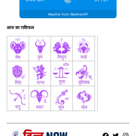
Weather from WeatherAPI
आज का राशिफल
fb
Tw
tw