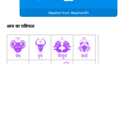
Weather from WeatherAPI
आज का राशिफल
fb
Tw
tw