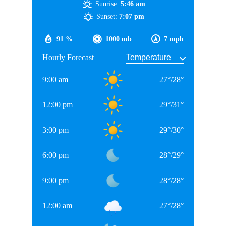
Sunrise:
5:46 am
Sunset:
7:07 pm
91 %
1000 mb
7 mph
Hourly Forecast
9:00 am
27
°
/
28
°
12:00 pm
29
°
/
31
°
3:00 pm
29
°
/
30
°
6:00 pm
28
°
/
29
°
9:00 pm
28
°
/
28
°
12:00 am
27
°
/
28
°