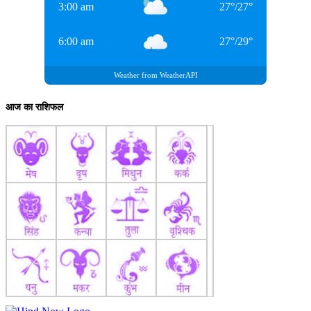
3:00 am
27
°
/
27
°
6:00 am
27
°
/
29
°
Weather from WeatherAPI
आज का राशिफल
सैन्य ताकत के आधार पर देशों की रैंकिंग करने वाली संस्था ग्लोबल फायरपावर
के अनुसार, भारत के पास 14.44 लाख सक्रिय सैन्यकर्मी हैं जो दुनिया में दूसरे
नंबर पर है। पाकिस्तान के पास भारत के मुकाबले आधे से भी कम सैनिक हैं।
भारत के पास पाकिस्तान से ज़्यादा अर्धसैनिक बल भी हैं।
भारत के अर्धसैनिक बलों में 25,27,000 सैन्यकर्मी हैं। भारतीय सेना में 14.55
लाख सैनिक सक्रिय मोड में हैं। जबकि 11.55 लाख सैनिक रिजर्व में हैं। 25
लाख से ज़्यादा अर्धसैनिक बल हैं। सेना (Ind vs Pak Military Strengths) के
पास भारी संख्या में घातक टैंक हैं।
भारत के वायुसेना और नौसेना की ताकत