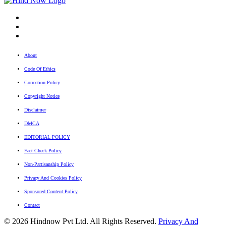
fb
Tw
tw
About
Code Of Ethics
Correction Policy
Copyright Notice
Disclaimer
DMCA
EDITORIAL POLICY
Fact Check Policy
Non-Partisanship Policy
Privacy And Cookies Policy
Sponsored Content Policy
Contact
© 2026 Hindnow Pvt Ltd. All Rights Reserved.
Privacy And