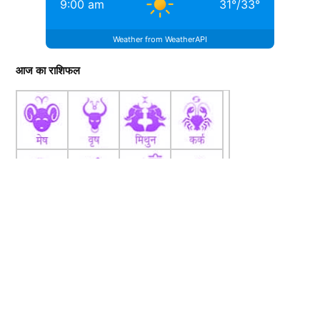
9:00 am
31
°
/
33
°
Weather from WeatherAPI
आज का राशिफल