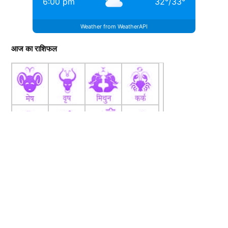
6:00 pm
32
°
/
33
°
Weather from WeatherAPI
आज का राशिफल