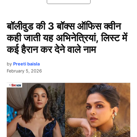
बॉलीवुड की 3 बॉक्स ऑफिस क्वीन
कही जाती यह अभिनेत्रियां, लिस्ट में
कई हैरान कर देने वाले नाम
by
Preeti baisla
February 5, 2026
Vvs Laxman
दरअसल, मीडिया रिपोर्ट्स के मुताबिक, पूर्व भारतीय क्रिकेटर
Next Article
वीवीएस लक्ष्मण (VVS Laxman) की कुल संपत्ति यानी कि (नेट
वर्थ) लगभग 120 से 130 करोड़ रुपये के आसपास आंकी जाती
है। यह संपत्ति उन्होंने अपने लंबे क्रिकेट करियर और रिटायरमेंट
के बाद निभाई गई विभिन्न जिम्मेदारियों के जरिए अर्जित की है।