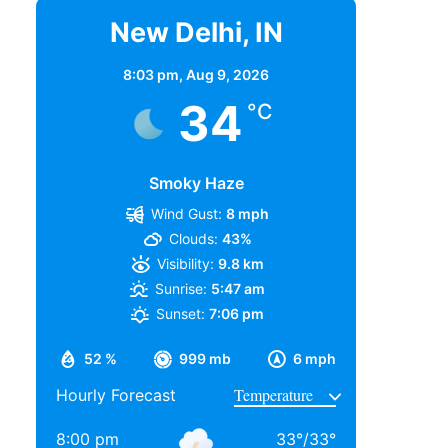
New Delhi, IN
8:03 pm,
Aug 9, 2026
34
°C
Smoky Haze
Wind Gust:
8 mph
Clouds:
43%
Visibility:
9.8 km
Sunrise:
5:47 am
Sunset:
7:06 pm
52 %
999 mb
6 mph
Hourly Forecast
8:00 pm
33
°
/
33
°