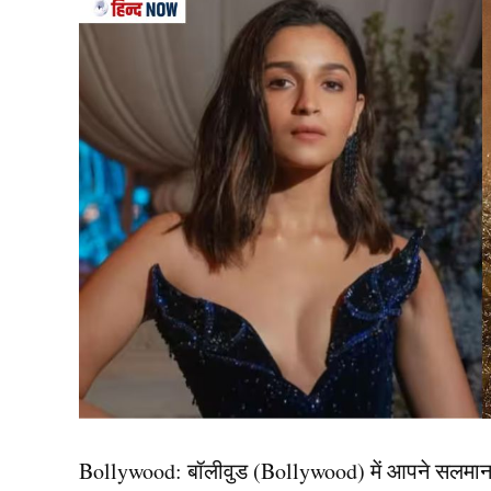
सबसे पहले जिक्र आता है रानी अब्बक्का चौटा का जिन्हें
(Brave Queens) ने 16वीं शताब्दी में पुर्तगालियों के 
से संबंधित थी।
उनकी वीरता ऐसी थी कि उन्हें लोग निडर रानी के रूप मे
पुर्तगालियों से युद्ध लड़ा था।
2. रानी बेलुंचेनम्मा
Bollywood:
बॉलीवुड (
Bollywood)
में आपने सलमा