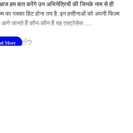
 हम बात करेंगे उन अभिनेत्रियों की जिनके नाम से ही
फिल्म का पक्का हिट होना तय है. इन हसीनाओं को अपनी फिल्म
तो आगे जानते हैं कौन-कौन हैं यह एक्ट्रेसेस…..
सीनाएं?
pika Padukone)
 शामिल हैं. एक्ट्रेस को बॉक्स ऑफिस की सुपरस्टार कही
ै. एक्ट्रेस ने अपने करियर की शुरूआत ‘ओम शांति ओम’
नहीं देखा. दीपिका अब तक ‘ये जवानी है दीवानी’, ‘चेन्नई
e
Disclaimer
DMCA
EDITORIAL POLICY
Fact Check Policy
Non-
जैसी कई ब्लॉकबस्टर फिल्में दे चुकी हैं. उनकी लोकप्रिय
‘कल्कि 2898 AD’ भी शामिल है.