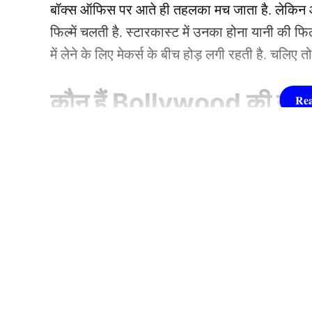
बॉक्स ऑफिस पर आते ही तहलका मच जाता है. लेकिन आज
फिल्में चलती है. स्टारकास्ट में उनका होना यानी की 
में लेने के लिए मेकर्स के बीच होड़ लगी रहती है. चलिए 
कौन हैं
Bollywood की यह ह
1.दीपिका पादुकोण ( Dee
लिस्ट में पहला नाम अभिनेत्री दीपिका पादुकोण का नाम
जाता है. दीपिका ने इंडस्ट्री को कई हिट फिल्में दी ह
(2007) से की थी. इसके बाद उन्होंने कभी पीछे मुड़ कर 
About
Code Of Ethics
Correction Policy
Copyright Notic
एक्सप्रेस’, ‘पद्मावत’, ‘बाजीराव मस्तानी’, और ‘पिकू’ 
Sponsored Content Policy
Contact
फिल्मों में ‘कॉकटेल’, ‘छपाक’, ‘पठान’, ‘जवान’ और 
© 2026 Hindnow Pvt Ltd. All Rights Reserved.