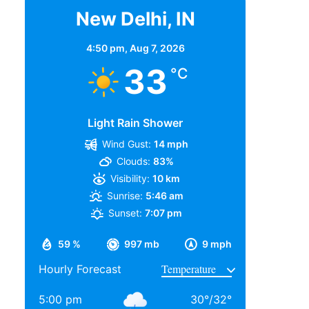
New Delhi, IN
4:50 pm,
Aug 7, 2026
33
°C
Light Rain Shower
Wind Gust:
14 mph
Clouds:
83%
Visibility:
10 km
Sunrise:
5:46 am
Sunset:
7:07 pm
59 %
997 mb
9 mph
Hourly Forecast
5:00 pm
30
°
/
32
°