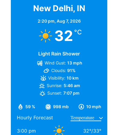
New Delhi, IN
2:20 pm,
Aug 7, 2026
32
°C
Light Rain Shower
Wind Gust:
13 mph
Clouds:
91%
Visibility:
10 km
Sunrise:
5:46 am
Sunset:
7:07 pm
59 %
998 mb
10 mph
Hourly Forecast
3:00 pm
32
°
/
33
°