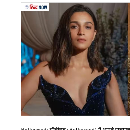
Sunil Chhetri
दरअसल, फुटबॉल सुपरस्टार लियोनेल मेसी के भारत आते
Chhetri) सोशल मीडिया पर ट्रेंड करने लगे है। इस ट्
अंतरराष्ट्रीय रिकॉर्ड है। छेत्री दुनिया के उन चुनिंदा फु
ज्यादा गोल किए हैं। एक समय ऐसा भी आया था जब छेत्री न
था। यही कारण है कि जब भी मेसी की चर्चा होती है, भारत
यह भी पढ़ें:
‘मुझे माफ कर दो….’ CM ममता बनर्जी ने कोल
सोशल मीडिया पर फैंस कर रहे 
सोशल मीडिया प्लेटफॉर्म एक्स पर यूजर्स ने पोस्ट करते
संसाधनों और कम फुटबॉल संस्कृति के बावजूद इंटरने
Bollywood:
बॉलीवुड (
Bollywood)
में आपने सलमा