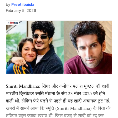
साल तगड़ी कमाई करते हैं. जानकारी के अनुसार आदित्य चोपड़ा
by
Preeti baisla
(
Bollywood)
की टॉप एक्ट्रेस बन गई. अब तक शक्ति कपूर की
February 5, 2026
के प्रोडक्शन हाउस का नाम यशराज फिल्म्स है. उनके प्रोडक्शन
लाडली अकेले के दम पर कई फिल्में हिट करवा चुकी है.
हाउस की वैल्यू 10 हजार करोड़ से ज्यादा की बताई जाती है.
Daughters of Bollywood Actresses: मां से भी ज्यादा
बता दें की यूपी पुलिस और मेटा कंपनी ने 2022 से एक व्यवस्था
आदित्य चोपड़ा के पास कितनी प्रोपर्टी
खूबसूरत? इन 3 बॉलीवुड एक्ट्रेसेस की बेटियों ने लूटी महफिल
लागू की हुई है। जिसके चलते कोई भी सोशल मीडिया यूजर
आत्महत्या के जुड़ी पोस्ट करता है तो मेटा कंपनी यूपी पुलिस को
TAGGED:
#bollywood
Alia bhatt
Deepika Padukone
प्रोपर्टी की बात करें तो आदित्य चोपड़ा के पास मुंबई के जुहू में
ईमेल और फोन के माध्यम से अलर्ट भेजकर सूचित करती है।
आलीशान बंगला है. रिपोर्ट्स के अनुसार जिसकी कीमत करोड़ों में
हैं. वहीं, करोड़ों का यशराज स्टूडियों भी है. जहां पर कई फिल्मों की
इस व्यवस्था के तहत 1 जनवरी 2023 से 25 लाई 2025 के बीच
शूटिंग होती है. स्टूडियों की बदौलत भी आदित्य चोपड़ा हर साल
आत्महत्या से संबंधित पोस्ट पर प्राप्त अलर्ट वापस कर दिया
मोटी कमाई करते हैं. गौरतलब है कि फिल्ममेकर आदित्य चोपड़ा के
जाएगा। उत्तर प्रदेश पुलिस द्वारा संज्ञान लेते हुए अब तक कुल
Smriti Mandhana: सिंगर और कंपोजर पलाश मुच्छल की शादी
यश चोपड़ा के बड़े बेटे हैं. जबकि उनका छोटा भाई उदय चोपड़ा
1181 लोगों की जान बचाई (Save Life) जा चुकी है।
भारतीय क्रिकेटर स्मृति मंधाना के संग 23 नंबर 2025 को होने
बॉलीवुड की कई फिल्मों में नजर आ चुका है.
वाली थी. लेकिन फेरे पड़ने से पहले ही यह शादी अचानक टूट गई.
यह भी पढ़ें :
टेक्नोलॉजी का कमाल! एलेक्सा ने बचाई बच्चियों की
खबरों में सामने आया कि स्मृति (Smriti Mandhana) के पिता की
वह मशहूर फिल्म निर्माता बी.आर. चोपड़ा के भतीजे और दिवंगत
जान, बंदरों को भगाने के लिए निकाली कुत्ते की आवाज
तबियत बहुत ज्यादा खराब थी. जिस वजह से शादी को रद्द कर