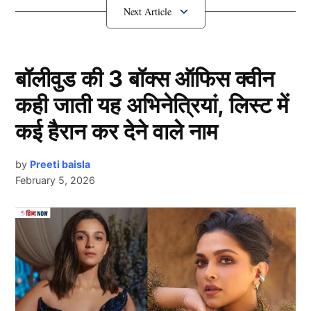
बचाया
बॉलीवुड की 3 बॉक्स ऑफिस क्वीन
कही जाती यह अभिनेत्रियां, लिस्ट में
कई हैरान कर देने वाले नाम
by
Preeti baisla
February 5, 2026
सोशल मीडिया मॉनिटरिंग और तकनीकी समन्वय के ज़रिए उत्तर
Next Article
प्रदेश पुलिस ने एक 18 वर्षीय छात्रा की जान बचाई। गोरखपुर के
बेलघाट थाना क्षेत्र की एक छात्रा ने रात 12:48 बजे इंस्टाग्राम
पर फांसी के फंदे के साथ अपनी तस्वीर शेयर की और लिखा, “मेरी