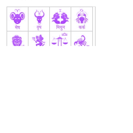
fb
Tw
tw