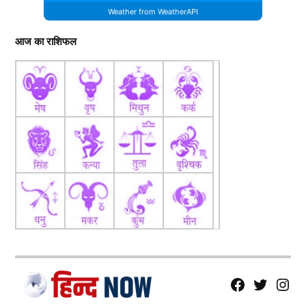
Weather from WeatherAPI
आज का राशिफल
fb
Tw
tw