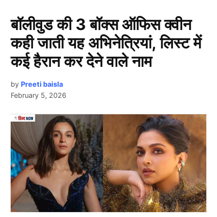
Mukesh Ambani ने खरीदी 45 साल
बॉलीवुड की 3 बॉक्स ऑफिस क्वीन
पुरानी कंपनी
कही जाती यह अभिनेत्रियां, लिस्ट में
कई हैरान कर देने वाले नाम
by
Preeti baisla
February 5, 2026
Next Article
शुक्रवार 14 फरवरी को रिलायंस कंज्यूमर प्रोडक्ट्स ने पर्सनल
केयर ब्रांड वेलवेट के अधिग्रहण की घोषणा की। मुकेश अंबानी