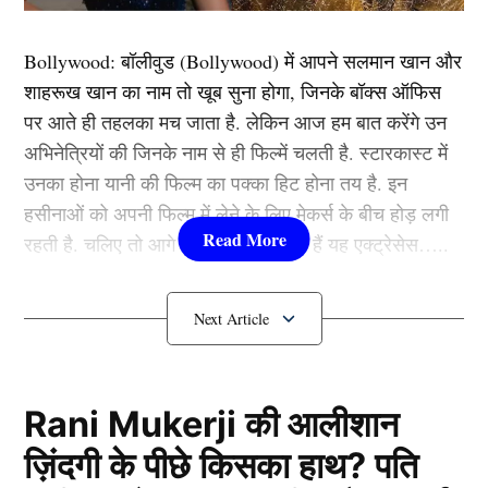
मेजर मुइज अब्बास शाह का नाम तब सुर्खियों में आया था, जब
2019 में बालाकोट एयर स्ट्राइक के बाद भारत और पाकिस्तान के
Bollywood:
बॉलीवुड (
Bollywood)
में आपने सलमान खान और
बीच तनाव अपने चरम पर था।
शाहरूख खान का नाम तो खूब सुना होगा, जिनके बॉक्स ऑफिस
पर आते ही तहलका मच जाता है. लेकिन आज हम बात करेंगे उन
अभिनेत्रियों की जिनके नाम से ही फिल्में चलती है. स्टारकास्ट में
2019 में विंग कमांडर अभिनंदन को पकड़ने का
उनका होना यानी की फिल्म का पक्का हिट होना तय है. इन
किया था दावा
हसीनाओं को अपनी फिल्म में लेने के लिए मेकर्स के बीच होड़ लगी
रहती है. चलिए तो आगे जानते हैं कौन-कौन हैं यह एक्ट्रेसेस…..
कौन हैं
Bollywood की यह हसीनाएं?
1.दीपिका पादुकोण ( Deepika
Padukone)
Rani Mukerji की आलीशान
ज़िंदगी के पीछे किसका हाथ? पति
लिस्ट में पहला नाम अभिनेत्री दीपिका पादुकोण का नाम शामिल हैं.