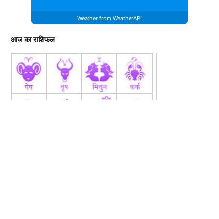
Weather from WeatherAPI
आज का राशिफल
fb
Tw
tw