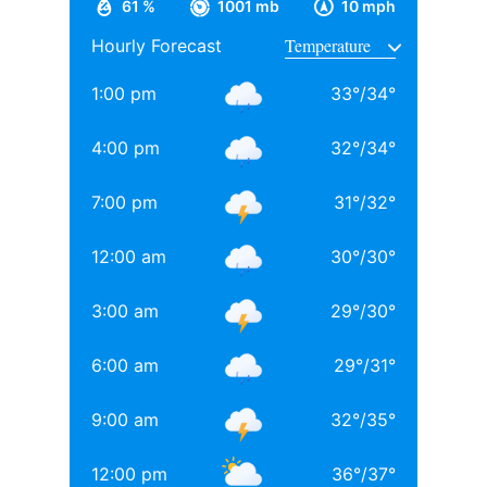
61 %
1001 mb
10 mph
ऑफ कॉमर्स एंड इकोनॉमिक्स से ग्रेजुएशन पूरा किया, जहां उनके
Hourly Forecast
साथ अनिल थडानी, करण जौहर और अभिषेक कपूर भी पढ़ाई कर
चुके हैं.
1:00 pm
33
°
/
34
°
Daughters of Bollywood Actresses: मां से भी ज्यादा
4:00 pm
32
°
/
34
°
खूबसूरत? इन 3 बॉलीवुड एक्ट्रेसेस की बेटियों ने लूटी महफिल
7:00 pm
31
°
/
32
°
बॉलीवुड की 3 सबसे बड़ी हीरोइन्स जिनकी नानी-परनानी कोठे पर
नाचती थीं, नाम जानकर होगी हैरानी
12:00 am
30
°
/
30
°
TAGGED:
#bollywood
Aditya chopra
Rani Mukerji
3:00 am
29
°
/
30
°
Rani Mukerji Husband
6:00 am
29
°
/
31
°
9:00 am
32
°
/
35
°
12:00 pm
36
°
/
37
°