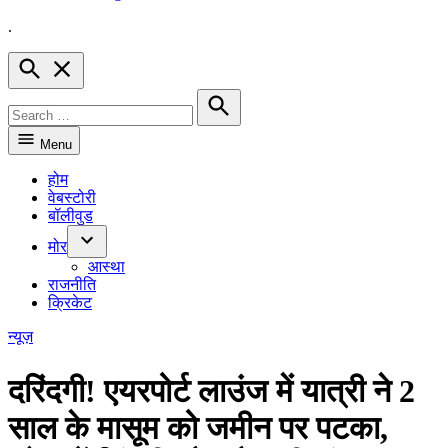
.
Hindnow
Open
Search
Search
for:
Search
Menu
होम
वेबस्टोरी
बॉलीवुड
मोर
Open
आस्था
dropdown
राजनीति
menu
क्रिकेट
POSTED
न्यूज़
IN
दरिंदगी! एयरपोर्ट लाउंज में यात्री ने 2
साल के मासूम को जमीन पर पटका,