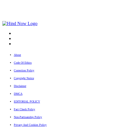
fb
Tw
tw
About
Code Of Ethics
Correction Policy
Copyright Notice
Disclaimer
DMCA
EDITORIAL POLICY
Fact Check Policy
Non-Partisanship Policy
Privacy And Cookies Policy