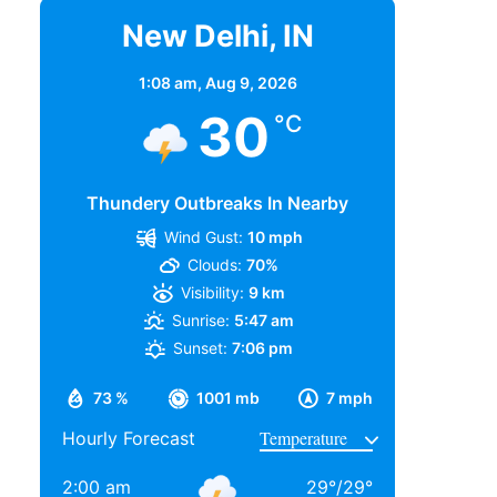
New Delhi, IN
1:08 am,
Aug 9, 2026
30
°C
Thundery Outbreaks In Nearby
Wind Gust:
10 mph
Clouds:
70%
Visibility:
9 km
Sunrise:
5:47 am
Sunset:
7:06 pm
73 %
1001 mb
7 mph
Hourly Forecast
2:00 am
29
°
/
29
°