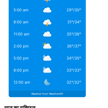
5:00 am
29
°
/
30
°
8:00 am
31
°
/
34
°
11:00 am
35
°
/
36
°
2:00 pm
36
°
/
37
°
5:00 pm
34
°
/
35
°
8:00 pm
33
°
/
33
°
12:00 am
32
°
/
32
°
Weather from WeatherAPI
आज का राशिफल