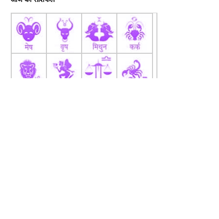
fb
Tw
tw