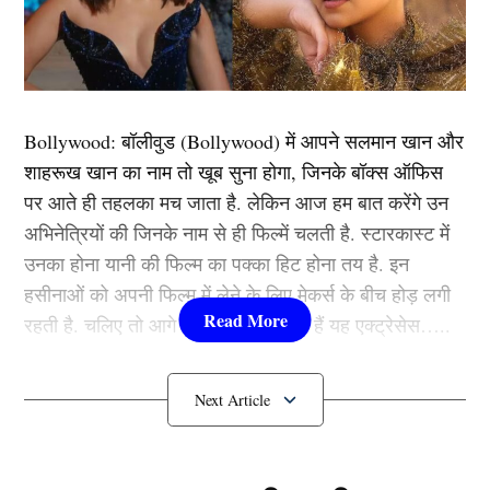
— All India Radio News (@airnewsalerts)
September
5, 2025
शिक्षक देबजीत घोष चाय बागान समुदाय के लिए आशा की किरण
बन गए हैं. असम में सूरज उगते ही देबजीत घोष रोज़ाना 150
Bollywood:
बॉलीवुड (
Bollywood)
में आपने सलमान खान और
किलोमीटर की अपनी यात्रा पर निकल पड़ते हैं. उन्हें हर रोज़
शाहरूख खान का नाम तो खूब सुना होगा, जिनके बॉक्स ऑफिस
दिहिंग पटकाई राष्ट्रीय उद्यान से गुज़रना पड़ता है. यह रास्ता बेहद
पर आते ही तहलका मच जाता है. लेकिन आज हम बात करेंगे उन
खतरनाक है, बारिश के बाद सड़कें कीचड़ में बदल जाती हैं और
अभिनेत्रियों की जिनके नाम से ही फिल्में चलती है. स्टारकास्ट में
हाथियों के आने का खतरा हमेशा बना रहता है, लेकिन देबजीत घोष
उनका होना यानी की फिल्म का पक्का हिट होना तय है. इन
का हौसला कभी कम नहीं होता. वह उन बच्चों को पढ़ाने के लिए यह
हसीनाओं को अपनी फिल्म में लेने के लिए मेकर्स के बीच होड़ लगी
कठिन यात्रा करते हैं.
रहती है. चलिए तो आगे जानते हैं कौन-कौन हैं यह एक्ट्रेसेस…..
Also Read…
देश में मचा हड़कंप: मुंबई में घुसे 14 आतंकी, पुलिस
कौन हैं
Bollywood की यह हसीनाएं?
को भेजा गया खुफिया मैसेज
1.दीपिका पादुकोण ( Deepika
छात्रों के लिए एक नई आशा