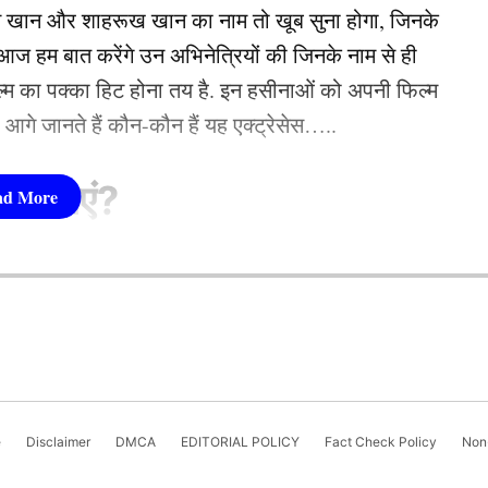
न खान और शाहरूख खान का नाम तो खूब सुना होगा, जिनके
 हम बात करेंगे उन अभिनेत्रियों की जिनके नाम से ही
फिल्म का पक्का हिट होना तय है. इन हसीनाओं को अपनी फिल्म
तो आगे जानते हैं कौन-कौन हैं यह एक्ट्रेसेस…..
सीनाएं?
pika Padukone)
 शामिल हैं. एक्ट्रेस को बॉक्स ऑफिस की सुपरस्टार कही
ल वालों द्वारा कथित तौर पर जिंदा जलाकर मार दी गई
ै. एक्ट्रेस ने अपने करियर की शुरूआत ‘ओम शांति ओम’
 निक्की के पति विपिन भाटी पर दहेज के लिए उसे ज़िंदा
नहीं देखा. दीपिका अब तक ‘ये जवानी है दीवानी’, ‘चेन्नई
e
Disclaimer
DMCA
EDITORIAL POLICY
Fact Check Policy
Non-
उसका दर्दनाक वीडियो सोशल मीडिया पर सामने आया है.
जैसी कई ब्लॉकबस्टर फिल्में दे चुकी हैं. उनकी लोकप्रिय