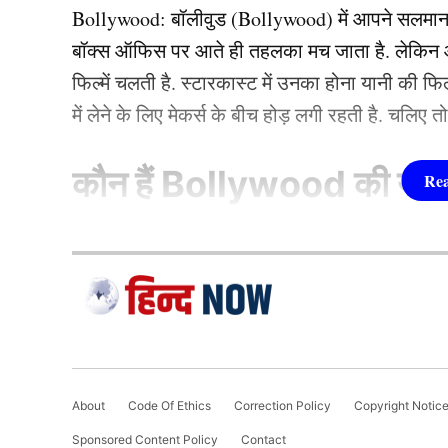
Bollywood:
बॉलीवुड (
Bollywood)
में आपने सलमा
बॉक्स ऑफिस पर आते ही तहलका मच जाता है. लेकिन आज
फिल्में चलती है. स्टारकास्ट में उनका होना यानी की 
में लेने के लिए मेकर्स के बीच होड़ लगी रहती है. चलिए 
कौन हैं
Bollywood की यह ह
1.दीपिका पादुकोण ( Dee
Greater Noida Nikki Murder Case
लिस्ट में पहला नाम अभिनेत्री दीपिका पादुकोण का नाम
ग्रेटर नोएडा में दहेज की मांग को लेकर पति और ससुरा
जाता है. दीपिका ने इंडस्ट्री को कई हिट फिल्में दी ह
निक्की भाटी की नृशंस हत्या की पुलिस जांच चल रही है.
(2007) से की थी. इसके बाद उन्होंने कभी पीछे मुड़ कर 
About
Code Of Ethics
Correction Policy
Copyright Notic
जलाने का आरोप लगा है. मारपीट और आग में जलने का 
एक्सप्रेस’, ‘पद्मावत’, ‘बाजीराव मस्तानी’, और ‘पिकू’ 
Sponsored Content Policy
Contact