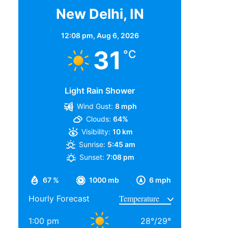
New Delhi, IN
12:08 pm,
Aug 6, 2026
31
°C
Light Rain Shower
Wind Gust:
8 mph
Clouds:
64%
Visibility:
10 km
Sunrise:
5:45 am
Sunset:
7:08 pm
67 %
1000 mb
6 mph
Hourly Forecast
1:00 pm
28
°
/
29
°