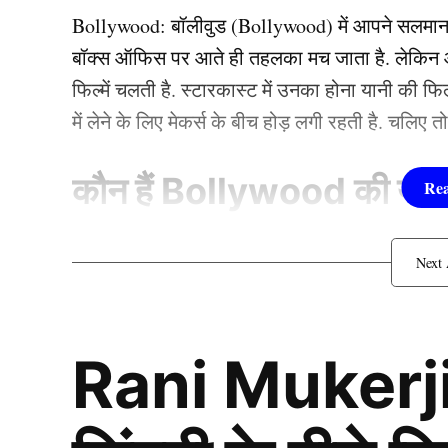
है। बता दें कि फिलहाल विनेश ने अपनी अयोग्यता के ख
Bollywood:
बॉलीवुड (
Bollywood)
में आपने सलमा
दर्ज की है। उम्मीद है कि विनेश के पक्ष में ही कोई निर्
बॉक्स ऑफिस पर आते ही तहलका मच जाता है. लेकिन आज
फिल्में चलती है. स्टारकास्ट में उनका होना यानी की 
Vinesh Phogat को मिलना 
में लेने के लिए मेकर्स के बीच होड़ लगी रहती है. चलिए 
कौन हैं
Bollywood की यह ह
1.दीपिका पादुकोण ( Dee
लिस्ट में पहला नाम अभिनेत्री दीपिका पादुकोण का नाम
Rani Mukerji
जाता है. दीपिका ने इंडस्ट्री को कई हिट फिल्में दी ह
(2007) से की थी. इसके बाद उन्होंने कभी पीछे मुड़ कर 
एक्सप्रेस’, ‘पद्मावत’, ‘बाजीराव मस्तानी’, और ‘पिकू’ 