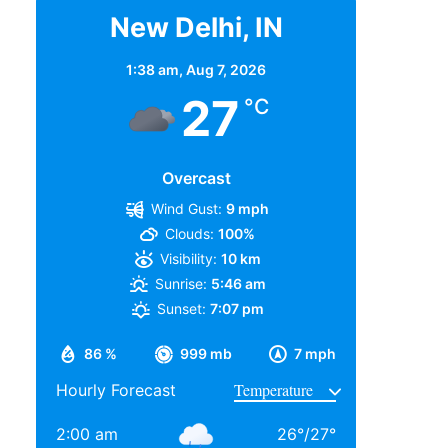
New Delhi, IN
1:38 am,
Aug 7, 2026
27
°C
Overcast
Wind Gust:
9 mph
Clouds:
100%
Visibility:
10 km
Sunrise:
5:46 am
Sunset:
7:07 pm
86 %
999 mb
7 mph
Hourly Forecast
2:00 am
26
°
/
27
°