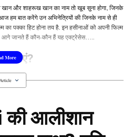
िलाफ कोर्ट ऑफ आर्बिट्रेशन फॉर स्पोर्ट्स में एक अपील
न खान और शाहरूख खान का नाम तो खूब सुना होगा, जिनके
णय आए।
 हम बात करेंगे उन अभिनेत्रियों की जिनके नाम से ही
फिल्म का पक्का हिट होना तय है. इन हसीनाओं को अपनी फिल्म
चाहिए रजत पदक-तेंदुलकर
तो आगे जानते हैं कौन-कौन हैं यह एक्ट्रेसेस…..
सीनाएं?
pika Padukone)
 शामिल हैं. एक्ट्रेस को बॉक्स ऑफिस की सुपरस्टार कही
 की आलीशान
ै. एक्ट्रेस ने अपने करियर की शुरूआत ‘ओम शांति ओम’
नहीं देखा. दीपिका अब तक ‘ये जवानी है दीवानी’, ‘चेन्नई
जैसी कई ब्लॉकबस्टर फिल्में दे चुकी हैं. उनकी लोकप्रिय