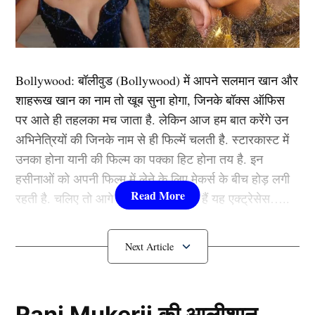
हुए नोटिस जारी किया है। इस मामले (UP News) में अधिक
जानकारी देते हुए जिला अल्पसंख्यक कल्याण अधिकारी संजय
मिश्रा ने बताया कि रविवार को बड़ी तकिया स्थित मान्यता प्राप्त
मदरसा जामिया गाजिया सैदुल्लुम का औचक निरीक्षण किया गया।
Bollywood:
बॉलीवुड (
Bollywood)
में आपने सलमान खान और
इस दौरान एक शिक्षक अनुपस्थित मिला, लेकिन रजिस्टर में उसकी
शाहरूख खान का नाम तो खूब सुना होगा, जिनके बॉक्स ऑफिस
अनुपस्थिति दर्ज नहीं थी।
पर आते ही तहलका मच जाता है. लेकिन आज हम बात करेंगे उन
अभिनेत्रियों की जिनके नाम से ही फिल्में चलती है. स्टारकास्ट में
अरबी, उर्दू और फारसी का देते हैं ज्ञान
उनका होना यानी की फिल्म का पक्का हिट होना तय है. इन
हसीनाओं को अपनी फिल्म में लेने के लिए मेकर्स के बीच होड़ लगी
रहती है. चलिए तो आगे जानते हैं कौन-कौन हैं यह एक्ट्रेसेस…..
कौन हैं
Bollywood की यह हसीनाएं?
1.दीपिका पादुकोण ( Deepika
Padukone)
Rani Mukerji की आलीशान