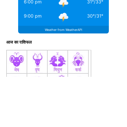
6:00 pm
31
°
/
33
°
9:00 pm
30
°
/
31
°
Weather from WeatherAPI
आज का राशिफल