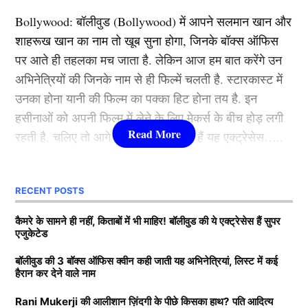
अपने उसी गांव में रिश्ते में लगने वाले पोते के साथ भाग गई। दोनों
Bollywood:
बॉलीवुड (
Bollywood)
में आपने सलमान खान और
ने गोविंद मन्दिर में जाकर शादी रचा ली।
शाहरूख खान का नाम तो खूब सुना होगा, जिनके बॉक्स ऑफिस
पर आते ही तहलका मच जाता है. लेकिन आज हम बात करेंगे उन
कई समय से दोनों के बीच चल रहा था संबंध
अभिनेत्रियों की जिनके नाम से ही फिल्में चलती है. स्टारकास्ट में
उनका होना यानी की फिल्म का पक्का हिट होना तय है. इन
हसीनाओं को अपनी फिल्म में लेने के लिए मेकर्स के बीच होड़ लगी
रहती है. चलिए तो आगे जानते हैं कौन-कौन हैं यह एक्ट्रेसेस…..
कौन हैं
Bollywood की यह हसीनाएं?
RECENT POSTS
1.दीपिका पादुकोण ( Deepika
कैमरे के सामने ही नहीं, किताबों में भी माहिर! बॉलीवुड की ये एक्ट्रेसेस हैं सुपर
एजुकेटेड
Padukone)
बॉलीवुड की 3 बॉक्स ऑफिस क्वीन कही जाती यह अभिनेत्रियां, लिस्ट में कई
हैरान कर देने वाले नाम
लिस्ट में पहला नाम अभिनेत्री दीपिका पादुकोण का नाम शामिल हैं.
खबर की माने तो महिला के एक लड़की और दो लड़के भी थे।
Rani Mukerji की आलीशान ज़िंदगी के पीछे किसका हाथ? पति आदित्य
एक्ट्रेस को बॉक्स ऑफिस की सुपरस्टार कही जाता है. दीपिका ने