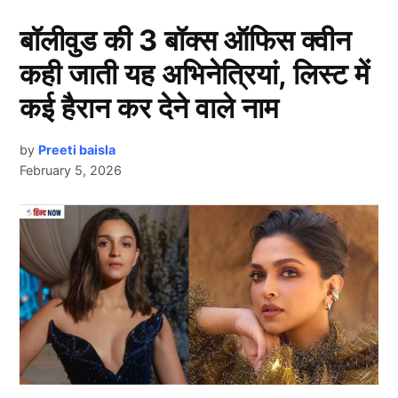
52 वर्षीय महिला ने की पोते से शादी
बॉलीवुड की 3 बॉक्स ऑफिस क्वीन
कही जाती यह अभिनेत्रियां, लिस्ट में
कई हैरान कर देने वाले नाम
by
Preeti baisla
February 5, 2026
इस कलियुगी समय में कुछ ही संभव है। ऐसे ही असम्भव से काम
Next Article
को इस महिला ने संभव (Viral News) कर दिया है। एक 52
वर्षीय महिला पति और बच्चों को छोड़कर प्रेमी पोते के साथ भाग
गई। फिर दोनों ने शादी कर ली। महिला की यह तीसरी शादी है।
जानकारी के मुताबिक दस दिन पहले बसखारी थाना क्षेत्र के
प्रतापपुर बेलवरिया दलित बस्ती में रहने वाली चार बच्चों की मां