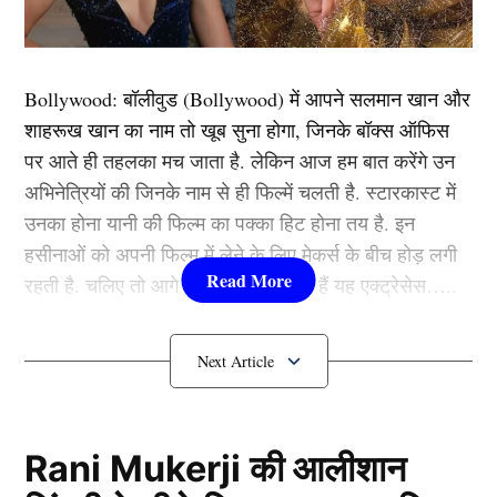
किया गया। इसी बीच मौसम विभाग ने आगामी तीन दिनों के लिए
बारिश का येलो अलर्ट जारी कर दिया है। आईएमडी की मानें तो
बुधवार को आसमान में बादल छाए रहेंगे और हल्की से मध्यम बारिश
Bollywood:
बॉलीवुड (
Bollywood)
में आपने सलमान खान और
हो सकती है। विभाग ने येलो अलर्ट जारी करते हुए लोगों से
शाहरूख खान का नाम तो खूब सुना होगा, जिनके बॉक्स ऑफिस
सावधान रहने की अपील की है। यानी की आने वाले दिनों में दिल्ली
पर आते ही तहलका मच जाता है. लेकिन आज हम बात करेंगे उन
में और भी ज्यादा पानी बरसने वाला है जिससे की जलभराव या
अभिनेत्रियों की जिनके नाम से ही फिल्में चलती है. स्टारकास्ट में
फिर जाम की समस्या पैदा हो सकती है।
उनका होना यानी की फिल्म का पक्का हिट होना तय है. इन
हसीनाओं को अपनी फिल्म में लेने के लिए मेकर्स के बीच होड़ लगी
राजस्थान में आज भी होगी मूसलाधार बारिश
रहती है. चलिए तो आगे जानते हैं कौन-कौन हैं यह एक्ट्रेसेस…..
कौन हैं
Bollywood की यह हसीनाएं?
1.दीपिका पादुकोण ( Deepika
Padukone)
Rani Mukerji की आलीशान