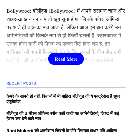
इसका समापन 22 सितंबर की सुबह 3:23 बजे होगा। यानी कुल
Bollywood:
बॉलीवुड (
Bollywood)
में आपने सलमान खान और
मिलाकर यह ग्रहण लगभग साढ़े चार घंटे तक चलेगा।
शाहरूख खान का नाम तो खूब सुना होगा, जिनके बॉक्स ऑफिस
पर आते ही तहलका मच जाता है. लेकिन आज हम बात करेंगे उन
यह भी पढ़ें:
स्कूबा डाइविंग का मज़ा या खतरा? जानिए कौन सी
अभिनेत्रियों की जिनके नाम से ही फिल्में चलती है. स्टारकास्ट में
गलतियां आपको समुद्र में ला सकती हैं अंत तक
उनका होना यानी की फिल्म का पक्का हिट होना तय है. इन
हसीनाओं को अपनी फिल्म में लेने के लिए मेकर्स के बीच होड़ लगी
भारत में प्रभाव
रहती है. चलिए तो आगे जानते हैं कौन-कौन हैं यह एक्ट्रेसेस…..
क्योंकि यह ग्रहण
(Solar Eclipse)
भारत से दिखाई नहीं देगा,
कौन हैं
Bollywood की यह हसीनाएं?
RECENT POSTS
इसलिए यहां किसी प्रकार की खगोलीय या धार्मिक गतिविधि पर
सीधा असर नहीं पड़ेगा। ज्योतिष शास्त्र में कहा गया है कि जिस
1.दीपिका पादुकोण ( Deepika
कैमरे के सामने ही नहीं, किताबों में भी माहिर! बॉलीवुड की ये एक्ट्रेसेस हैं सुपर
स्थान से ग्रहण दिखाई नहीं देता, वहां इसका सूतक काल भी मान्य
एजुकेटेड
Padukone)
नहीं होता। इसलिए भारत के मंदिरों और धार्मिक स्थलों में सामान्य
बॉलीवुड की 3 बॉक्स ऑफिस क्वीन कही जाती यह अभिनेत्रियां, लिस्ट में कई
दिनचर्या की तरह पूजा-पाठ और अनुष्ठान किए जा सकेंगे।
हैरान कर देने वाले नाम
लिस्ट में पहला नाम अभिनेत्री दीपिका पादुकोण का नाम शामिल हैं.
Rani Mukerji की आलीशान ज़िंदगी के पीछे किसका हाथ? पति आदित्य
एक्ट्रेस को बॉक्स ऑफिस की सुपरस्टार कही जाता है. दीपिका ने