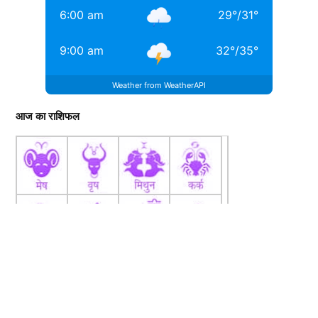
क़स्बे...
More by Yash Sharma
6:00 am
29
°
/
31
°
9:00 am
32
°
/
35
°
Weather from WeatherAPI
आज का राशिफल