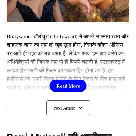
वायरल फोटो में बाईसेप्स दिखाती आई नजर
Bollywood:
बॉलीवुड (
Bollywood)
में आपने सलमान खान और
शाहरूख खान का नाम तो खूब सुना होगा, जिनके बॉक्स ऑफिस
पर आते ही तहलका मच जाता है. लेकिन आज हम बात करेंगे उन
अभिनेत्रियों की जिनके नाम से ही फिल्में चलती है. स्टारकास्ट में
उनका होना यानी की फिल्म का पक्का हिट होना तय है. इन
हसीनाओं को अपनी फिल्म में लेने के लिए मेकर्स के बीच होड़ लगी
रहती है. चलिए तो आगे जानते हैं कौन-कौन हैं यह एक्ट्रेसेस…..
कौन हैं
Bollywood की यह हसीनाएं?
1.दीपिका पादुकोण ( Deepika
Padukone)