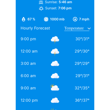
Sunrise:
5:46 am
Sunset:
7:06 pm
67 %
1000 mb
7 mph
Hourly Forecast
9:00 pm
30
°
/
31
°
12:00 am
29
°
/
30
°
3:00 am
29
°
/
29
°
6:00 am
29
°
/
31
°
9:00 am
32
°
/
35
°
12:00 pm
36
°
/
37
°