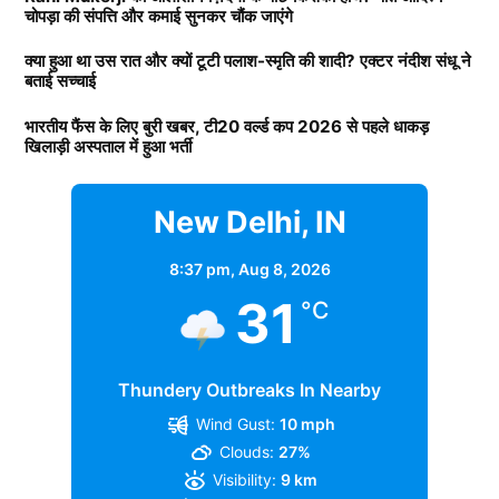
चोपड़ा की संपत्ति और कमाई सुनकर चौंक जाएंगे
क्या हुआ था उस रात और क्यों टूटी पलाश-स्मृति की शादी? एक्टर नंदीश संधू ने
बताई सच्चाई
भारतीय फैंस के लिए बुरी खबर, टी20 वर्ल्ड कप 2026 से पहले धाकड़
खिलाड़ी अस्पताल में हुआ भर्ती
New Delhi, IN
8:37 pm,
Aug 8, 2026
31
°C
Thundery Outbreaks In Nearby
Wind Gust:
10 mph
Clouds:
27%
Visibility:
9 km