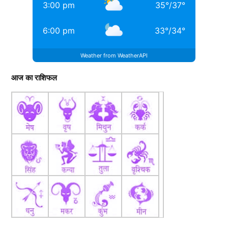
3:00 pm
35
°
/
37
°
6:00 pm
33
°
/
34
°
Weather from WeatherAPI
आज का राशिफल