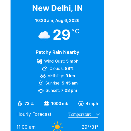
New Delhi, IN
10:23 am,
Aug 6, 2026
29
°C
Patchy Rain Nearby
Wind Gust:
5 mph
Clouds:
88%
Visibility:
9 km
Sunrise:
5:45 am
Sunset:
7:08 pm
73 %
1000 mb
4 mph
Hourly Forecast
11:00 am
29
°
/
31
°