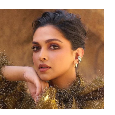
म भी इन दिनों इंग्लैंड दौरे पर है। जहां वो यंग लायंस
ian Star) की ओर से 9वें नंबर पर बल्लेबाजी करने आए 18
बाद 103 रन ठोक दिए। उनकी इस धुआंधार पारी में 8 चौके और 9
बाद दूसरे टेस्ट के लिए भारत ने तैयार की धमाकेदार प्लेइंग
ी शुरुआत भले ही धीमी रही, लेकिन निचले क्रम के
 चौहान ने 79, छठे नंबर पर राहुल कुमार ने 73 और आठवें पर