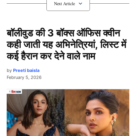
प्लेइंग इलेवन की तस्वीर भी साफ़ हो गयी है।
फाइनल हुई भारत की प्लेइंग XI
बॉलीवुड की 3 बॉक्स ऑफिस क्वीन
कही जाती यह अभिनेत्रियां, लिस्ट में
कई हैरान कर देने वाले नाम
by
Preeti baisla
February 5, 2026
Team India
Next Article
टीम इंडिया ने हाल ही में इंग्लैंड के खिलाफ वनडे सीरीज में काफी
अच्छा प्रदर्शन दिखाया। रोहित शर्मा की अगुवाई में नीली जर्सी
वाली टीम ने अंग्रेजों का 3 – 0 से सूपड़ा साफ़ कर दिया। यही