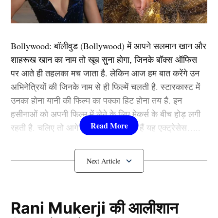
वजह है कि एक बार फिर भारत लगभग इसी तरह की प्लेइंग इलेवन
के साथ मैदान पर उतर सकता है।
Bollywood:
बॉलीवुड (
Bollywood)
में आपने सलमान खान और
तेज गेंदबाजी आक्रमण को लेकर कुछ चिंताएं हैं, लेकिन रिपोर्ट्स के
शाहरूख खान का नाम तो खूब सुना होगा, जिनके बॉक्स ऑफिस
अनुसार अर्शदीप सिंह और मोहम्मद शमी की जोड़ी धमाल मचाती हुई
पर आते ही तहलका मच जाता है. लेकिन आज हम बात करेंगे उन
दिखाई दे सकती है।
अभिनेत्रियों की जिनके नाम से ही फिल्में चलती है. स्टारकास्ट में
उनका होना यानी की फिल्म का पक्का हिट होना तय है. इन
यह भी पढ़ें:
रोहित-कोहली पर नहीं हैं गौतम गंभीर को भरोसा,
हसीनाओं को अपनी फिल्म में लेने के लिए मेकर्स के बीच होड़ लगी
चैंपियंस ट्रॉफी के लिए 415 दिन बाद सबसे बड़े मैच विनर की
रहती है. चलिए तो आगे जानते हैं कौन-कौन हैं यह एक्ट्रेसेस…..
करवाई एंट्री
कौन हैं
Bollywood की यह हसीनाएं?
इन खिलाड़ियों को मिलेगा मौका
1.दीपिका पादुकोण ( Deepika
बल्लेबाज:
चैंपियंस ट्रॉफी (Champions Trophy) में भारतीय
Padukone)
Rani Mukerji की आलीशान
कप्तान रोहित शर्मा के साथ शुभमन गिल पारी का आगाज करते हुए