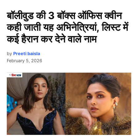
बॉलीवुड की 3 बॉक्स ऑफिस क्वीन
कही जाती यह अभिनेत्रियां, लिस्ट में
कई हैरान कर देने वाले नाम
by
Preeti baisla
February 5, 2026
पूर्व कप्तान
रोहित शर्मा
टी20 अंतरराष्ट्रीय (T20I) मैचों में भारत
Next Article
के सबसे ज़्यादा रन बनाने वाले खिलाड़ियों की सूची में सबसे ऊपर
हैं। 2007 से 2024 तक, रोहित ने 159 मैच खेले और 4231 रन
बनाए। उनका सर्वोच्च स्कोर नाबाद 121 रन और स्ट्राइक रेट
140.89 का रहा।
रोहित शर्मा ने इस दौरान उन्होंने 5 शतक, 32 अर्धशतक, 383