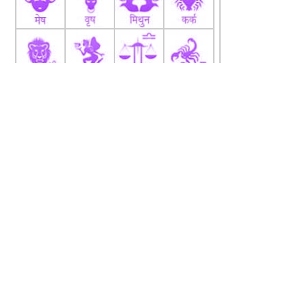
fb
Tw
tw
About
Code Of Ethics