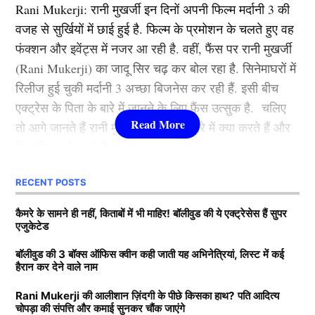
Rani Mukerji: रानी मुखर्जी इन दिनों अपनी फिल्म मर्दानी 3 की
2012 से की थी. इस फिल्म के बाद उन्होंने ऐसी उड़ान भरी की
वजह से सुर्खियों में छाई हुई है. फिल्म के प्रमोशन के चलते हुए वह
कभी रूकी ही नहीं. गंगुबाई, आर आर आर, राजी, ब्रह्मास्त्र जैसी
फंक्शन और इवेंट्स में नजर आ रही है. वहीं, फैंस पर रानी मुखर्जी
फिल्मों से आलिया भट्ट बॉलीवुड की क्वीन बन बैठी. माना जाता है
(Rani Mukerji) का जादू सिर चढ़ कर बोल रहा है. सिनेमाघरों में
कि जिस भी फिल्म से आलिया भट्टा का नाम जुड़ता है उसका हिट
रिलीज हुई चुकी मर्दानी 3 अच्छा बिजनेस कर रही हैं. इसी बीच
होना तय है.
एक्ट्रेस के पिता के बारे में जानने के लिए फैंस उत्सुक है. चलिए
तो आगे जानते हैं रानी मुखर्जी के पिता के बारे में क्या करते हैं और
3.श्रद्धा कपूर ( Shraddha Kapoor )
कितनी कमाई करते हैं.
लिस्ट में तीसरे नंबर पर शक्ति कपूर की बेटी श्रद्धा कपूर मौजूद है.
RECENT POSTS
Rani Mukerji के पति के पास कितनी
उन्होंने कई हिट फिल्में की है. खूबसूरती के साथ फैंस श्रद्धा को
संपत्ति?
कैमरे के सामने ही नहीं, किताबों में भी माहिर! बॉलीवुड की ये एक्ट्रेसेस हैं सुपर
उनकी एक्टिंग की वजह से भी काफी पसंद करते हैं. उनकी
एजुकेटेड
मासूमियत और सादगी सभी को पसंद आती है. वहीं, श्रद्धा ने अपने
बता दें कि रानी मुखर्जी (Rani Mukerji) के पति का नाम आदित्य
बॉलीवुड की 3 बॉक्स ऑफिस क्वीन कही जाती यह अभिनेत्रियां, लिस्ट में कई
करियर की शुरूआत 2010 में ‘तीन पत्ती’ (Teen Patti) फ़िल्म से
हैरान कर देने वाले नाम
चोपड़ा है. वह करोड़ों की संपत्ति के मालिक हैं. मीडिया रिपोर्ट्स का
की थी. हालांकि, उनकी यह फिल्म बॉक्स ऑफिस पर कुछ खास
इस साल आईपीएल में एबी विलियर्स नहीं खेल रहे है लेकिन बेबी एबी
दावा है कि आदित्य के पास 7200-7500 करोड़ की संपत्ति है. रानी
कमाई नहीं कर पाई. वहीं, साल 2013 में आई रोमांटिक फिल्म
Rani Mukerji की आलीशान ज़िंदगी के पीछे किसका हाथ? पति आदित्य
के नाम से साउथ अफ्रीका का यह 19 वर्षीय खिलाडी काफी चर्चा
चोपड़ा की संपत्ति और कमाई सुनकर चौंक जाएंगे
के मुखर्जी मशहूर फिल्म प्रोड्यूसर है. जिसकी बदौलत वह हर