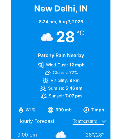
New Delhi, IN
8:24 pm,
Aug 7, 2026
28
°C
Patchy Rain Nearby
Wind Gust:
12 mph
Clouds:
77%
Visibility:
9 km
Sunrise:
5:46 am
Sunset:
7:07 pm
81 %
999 mb
7 mph
Hourly Forecast
9:00 pm
28
°
/
28
°