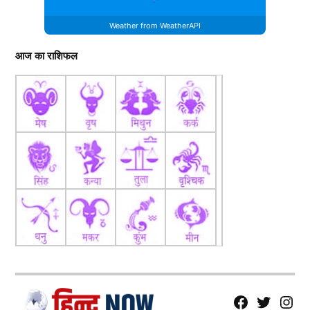
Weather from WeatherAPI
आज का राशिफल
fb
Tw
tw