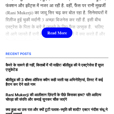
फंक्शन और इवेंट्स में नजर आ रही है. वहीं, फैंस पर रानी मुखर्जी
फिल्मों से आलिया भट्ट बॉलीवुड की क्वीन बन बैठी. माना जाता है
(Rani Mukerji) का जादू सिर चढ़ कर बोल रहा है. सिनेमाघरों में
कि जिस भी फिल्म से आलिया भट्टा का नाम जुड़ता है उसका हिट
रिलीज हुई चुकी मर्दानी 3 अच्छा बिजनेस कर रही हैं. इसी बीच
होना तय है.
एक्ट्रेस के पिता के बारे में जानने के लिए फैंस उत्सुक है. चलिए
तो आगे जानते हैं रानी मुखर्जी के पिता के बारे में क्या करते हैं और
3.श्रद्धा कपूर ( Shraddha Kapoor )
कितनी कमाई करते हैं.
लिस्ट में तीसरे नंबर पर शक्ति कपूर की बेटी श्रद्धा कपूर मौजूद है.
RECENT POSTS
Rani Mukerji के पति के पास कितनी
उन्होंने कई हिट फिल्में की है. खूबसूरती के साथ फैंस श्रद्धा को
संपत्ति?
कैमरे के सामने ही नहीं, किताबों में भी माहिर! बॉलीवुड की ये एक्ट्रेसेस हैं सुपर
उनकी एक्टिंग की वजह से भी काफी पसंद करते हैं. उनकी
एजुकेटेड
मासूमियत और सादगी सभी को पसंद आती है. वहीं, श्रद्धा ने अपने
बता दें कि रानी मुखर्जी (Rani Mukerji) के पति का नाम आदित्य
बॉलीवुड की 3 बॉक्स ऑफिस क्वीन कही जाती यह अभिनेत्रियां, लिस्ट में कई
करियर की शुरूआत 2010 में ‘तीन पत्ती’ (Teen Patti) फ़िल्म से
हैरान कर देने वाले नाम
चोपड़ा है. वह करोड़ों की संपत्ति के मालिक हैं. मीडिया रिपोर्ट्स का
की थी. हालांकि, उनकी यह फिल्म बॉक्स ऑफिस पर कुछ खास
दावा है कि आदित्य के पास 7200-7500 करोड़ की संपत्ति है. रानी
कमाई नहीं कर पाई. वहीं, साल 2013 में आई रोमांटिक फिल्म
Rani Mukerji की आलीशान ज़िंदगी के पीछे किसका हाथ? पति आदित्य
चोपड़ा की संपत्ति और कमाई सुनकर चौंक जाएंगे
के मुखर्जी मशहूर फिल्म प्रोड्यूसर है. जिसकी बदौलत वह हर
‘आशिकी 2’ . जिसकी बदौलत श्रद्धा एक रात में बॉलीवुड
साल तगड़ी कमाई करते हैं. जानकारी के अनुसार आदित्य चोपड़ा
(
Bollywood)
की टॉप एक्ट्रेस बन गई. अब तक शक्ति कपूर की
क्या हुआ था उस रात और क्यों टूटी पलाश-स्मृति की शादी? एक्टर नंदीश संधू ने