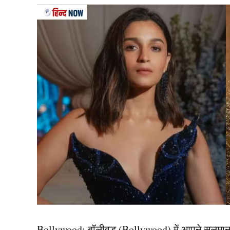
Bhajan Clubbing
भजन क्लबिंग (Bhajan Clubbing) ट्रेंड की बात करे
किसी नाइट क्लब जैसा ही होता है। लेज़र लाइट्स, दम
आत्मा पूरी तरह अलग है। यहां फिल्मी गानों या वेस्टर्न
म्यूजिक बीट्स के साथ प्रस्तुत किया जाता है। युवा वर्
मानसिक शांति मिलती है, बल्कि जबरदस्त शारीरिक ऊर्
यह भी पढ़ें:
अगर T20 World Cup से पाकिस्तान हुआ ब
पीएम मोदी ने किया जिक्र
यह ट्रेंड (Bhajan Clubbing) ने उस वक्त देशभर में सुर्
अपने मन की बात कार्यक्रम में किया। पीएम मोदी ने 
Bollywood:
बॉलीवुड (
Bollywood)
में आपने सलमा