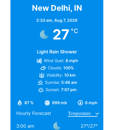
New Delhi, IN
2:33 am,
Aug 7, 2026
27
°C
Light Rain Shower
Wind Gust:
8 mph
Clouds:
100%
Visibility:
10 km
Sunrise:
5:46 am
Sunset:
7:07 pm
87 %
999 mb
6 mph
Hourly Forecast
3:00 am
27
°
/
27
°