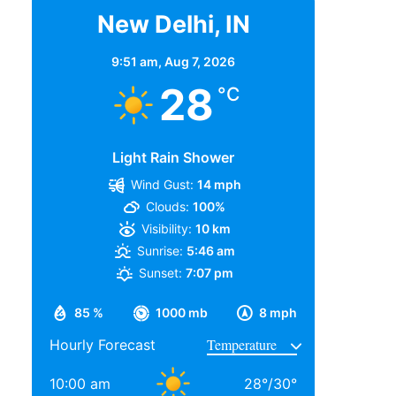
New Delhi, IN
9:51 am,
Aug 7, 2026
28
°C
Light Rain Shower
Wind Gust:
14 mph
Clouds:
100%
Visibility:
10 km
Sunrise:
5:46 am
Sunset:
7:07 pm
85 %
1000 mb
8 mph
Hourly Forecast
10:00 am
28
°
/
30
°