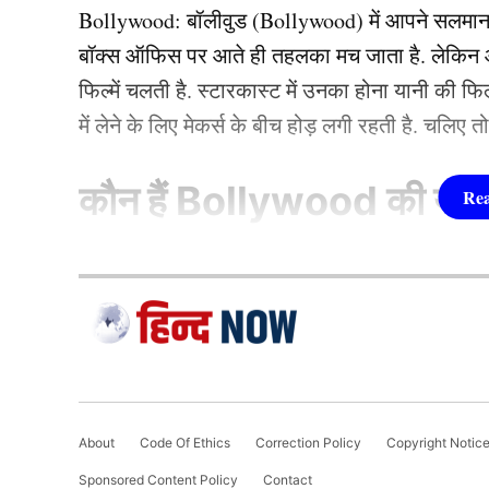
Bollywood:
बॉलीवुड (
Bollywood)
में आपने सलमा
बॉक्स ऑफिस पर आते ही तहलका मच जाता है. लेकिन आज
फिल्में चलती है. स्टारकास्ट में उनका होना यानी की 
HN STAFF 1
में लेने के लिए मेकर्स के बीच होड़ लगी रहती है. चलिए 
I'm a seasoned anchor, producer, and content writer
कौन हैं
Bollywood की यह ह
Having collaborated with renowned national channe
crafting...
More by HN Staff 1
1.दीपिका पादुकोण ( Dee
लिस्ट में पहला नाम अभिनेत्री दीपिका पादुकोण का नाम
जाता है. दीपिका ने इंडस्ट्री को कई हिट फिल्में दी ह
(2007) से की थी. इसके बाद उन्होंने कभी पीछे मुड़ कर 
About
Code Of Ethics
Correction Policy
Copyright Notic
एक्सप्रेस’, ‘पद्मावत’, ‘बाजीराव मस्तानी’, और ‘पिकू’ 
Sponsored Content Policy
Contact