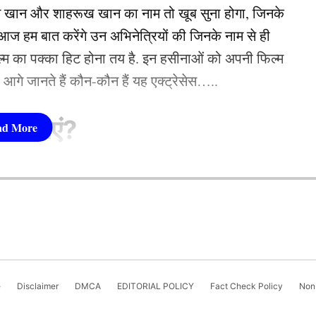
न खान और शाहरूख खान का नाम तो खूब सुना होगा, जिनके
 हम बात करेंगे उन अभिनेत्रियों की जिनके नाम से ही
फिल्म का पक्का हिट होना तय है. इन हसीनाओं को अपनी फिल्म
तो आगे जानते हैं कौन-कौन हैं यह एक्ट्रेसेस…..
 with extensive experience in the media industry.
सीनाएं?
ls, she possesses a profound understanding of
pika Padukone)
 शामिल हैं. एक्ट्रेस को बॉक्स ऑफिस की सुपरस्टार कही
ै. एक्ट्रेस ने अपने करियर की शुरूआत ‘ओम शांति ओम’
नहीं देखा. दीपिका अब तक ‘ये जवानी है दीवानी’, ‘चेन्नई
e
Disclaimer
DMCA
EDITORIAL POLICY
Fact Check Policy
Non-
जैसी कई ब्लॉकबस्टर फिल्में दे चुकी हैं. उनकी लोकप्रिय