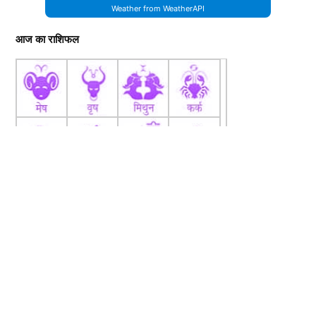
Weather from WeatherAPI
आज का राशिफल
fb
Tw
tw