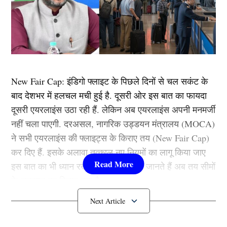
New Fair Cap: इंडिगो फ्लाइट के पिछले दिनों से चल सकंट के
बाद देशभर में हलचल मची हुई है. दूसरी ओर इस बात का फायदा
दूसरी एयरलाइंस उठा रही हैं. लेकिन अब एयरलाइंस अपनी मनमर्जी
नहीं चला पाएगी. दरअसल, नागरिक उड्डयन मंत्रालय (MOCA)
ने सभी एयरलाइंस की फ्लाइट्स के किराए तय (New Fair Cap)
कर दिए हैं. इसके अलावा तत्काल नए नियमों का लागू किया जाए
इस बात का भी ध्यान रखा गया है. चलिए तो जानते हैं अब तय सीमों
के अनुसान नए किराए क्या है.
उड्डयन मंत्री ने क्या कहा?