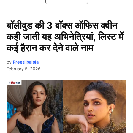
बॉलीवुड की 3 बॉक्स ऑफिस क्वीन
कही जाती यह अभिनेत्रियां, लिस्ट में
कई हैरान कर देने वाले नाम
by
Preeti baisla
February 5, 2026
Swaraj Kaushal
दरअसल, मिजोरम के पूर्व राज्यपाल स्वराज कौशल (Swaraj
Next Article
Kaushal) का 4 दिसंबर 2025 को 73 वर्ष की उम्र में निधन हो
गया। उन्होंने अपने लंबे सार्वजनिक जीवन में कानून, राजनीति और
प्रशासन तीनों क्षेत्रों में उल्लेखनीय योगदान दिया है। कौशल ने
सिर्फ 34 वर्ष की आयु में सुप्रीम कोर्ट में सीनियर वकील के रूप में
अपनी पहचान बनाई और मात्र 37 वर्ष की आयु में मिजोरम के