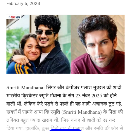
Swaraj Kaushal
February 5, 2026
के प्रोडक्शन हाउस का नाम यशराज फिल्म्स है. उनके प्रोडक्शन
लाडली अकेले के दम पर कई फिल्में हिट करवा चुकी है.
हाउस की वैल्यू 10 हजार करोड़ से ज्यादा की बताई जाती है.
Daughters of Bollywood Actresses: मां से भी ज्यादा
आदित्य चोपड़ा के पास कितनी प्रोपर्टी
KAMAKHYA RELEY
खूबसूरत? इन 3 बॉलीवुड एक्ट्रेसेस की बेटियों ने लूटी महफिल
Kamakhya Reley is a journalist with 3 years of experience
TAGGED:
#bollywood
Alia bhatt
Deepika Padukone
प्रोपर्टी की बात करें तो आदित्य चोपड़ा के पास मुंबई के जुहू में
covering politics, entertainment, and sports. She is currently
आलीशान बंगला है. रिपोर्ट्स के अनुसार जिसकी कीमत करोड़ों में
writes for HindNow website, delivering sharp and engaging
हैं. वहीं, करोड़ों का यशराज स्टूडियों भी है. जहां पर कई फिल्मों की
stories that connect with...
More by Kamakhya Reley
शूटिंग होती है. स्टूडियों की बदौलत भी आदित्य चोपड़ा हर साल
मोटी कमाई करते हैं. गौरतलब है कि फिल्ममेकर आदित्य चोपड़ा के
Smriti Mandhana: सिंगर और कंपोजर पलाश मुच्छल की शादी
यश चोपड़ा के बड़े बेटे हैं. जबकि उनका छोटा भाई उदय चोपड़ा
भारतीय क्रिकेटर स्मृति मंधाना के संग 23 नंबर 2025 को होने
बॉलीवुड की कई फिल्मों में नजर आ चुका है.
वाली थी. लेकिन फेरे पड़ने से पहले ही यह शादी अचानक टूट गई.
खबरों में सामने आया कि स्मृति (Smriti Mandhana) के पिता की
वह मशहूर फिल्म निर्माता बी.आर. चोपड़ा के भतीजे और दिवंगत
तबियत बहुत ज्यादा खराब थी. जिस वजह से शादी को रद्द कर
फिल्ममेकर रवि चोपड़ा के चचेरे भाई हैं. उन्होंने अपनी शुरुआती
दिया गया. हालांकि, कुछ दिनों बाद ही पलाश और स्मृति की ओर से