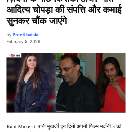
लिस्ट में पहला नाम अभिनेत्री दीपिका पादुकोण का नाम शामिल हैं.
आदित्य चोपड़ा की संपत्ति और कमाई
एक्ट्रेस को बॉक्स ऑफिस की सुपरस्टार कही जाता है. दीपिका ने
यह भी पढ़ें:
टी20 क्रिकेट में खेलने लायक नहीं ये 3 भारतीय
इंडस्ट्री को कई हिट फिल्में दी है. एक्ट्रेस ने अपने करियर की
सुनकर चौंक जाएंगे
खिलाड़ी, अब कर देना चाहिए संन्यास का ऐलान
शुरूआत ‘ओम शांति ओम’ (2007) से की थी. इसके बाद उन्होंने
कभी पीछे मुड़ कर नहीं देखा. दीपिका अब तक ‘ये जवानी है
by
Preeti baisla
पिता के निधन पर क्या बोली बांसुरी?
February 5, 2026
दीवानी’, ‘चेन्नई एक्सप्रेस’, ‘पद्मावत’, ‘बाजीराव मस्तानी’, और
‘पिकू’ जैसी कई ब्लॉकबस्टर फिल्में दे चुकी हैं. उनकी लोकप्रिय
फिल्मों में ‘कॉकटेल’, ‘छपाक’, ‘पठान’, ‘जवान’ और ‘कल्कि
स्वराज कौशल (Swaraj Kaushal) के निधन पर नई दिल्ली
2898 AD’ भी शामिल है.
लोकसभा सीट से सांसद बांसुरी स्वराज ने अपने पिता के निधन पर
गहरा शोक व्यक्त किया। उन्होंने सोशल मीडिया प्लेटफॉर्म ‘एक्स’
2.आलिया भट्ट ( Alia Bhatt)
पर भावुक संदेश लिखते हुए कहा कि “पापा स्वराज कौशल, आपका
स्नेह, आपका अनुशासन, आपकी सरलता, आपका राष्ट्रप्रेम और
आपका अपार धैर्य मेरे जीवन की वह रोशनी हैं, जो कभी मंद नहीं
लिस्ट में दूसरा नाम बॉलीवुड (
Bollywood)
एक्ट्रेस आलिया भट्ट
होगी।” बांसुरी स्वराज के इस संदेश में पिता के प्रति गहरा प्रेम
का शामिल हैं. उन्होंने अपने बॉलीवुड करियर की शुरूआत करण
Next Article
और सम्मान झलकता है, साथ ही यह भी स्पष्ट होता है कि स्वराज
जौहर की फिल्म ‘स्टूडेंट ऑफ द ईयर’ (Student of the Year)
Rani Mukerji: रानी मुखर्जी इन दिनों अपनी फिल्म मर्दानी 3 की
कौशल का व्यक्तित्व और संस्कार उनके जीवन में एक महत्वपूर्ण
2012 से की थी. इस फिल्म के बाद उन्होंने ऐसी उड़ान भरी की