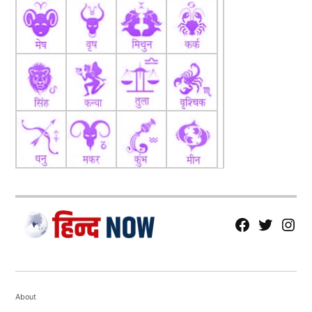
fb
Tw
tw
About