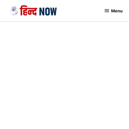
Skip
Menu
to
Hindnow
content