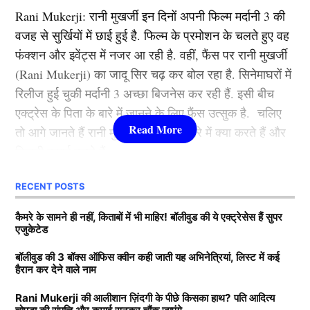
जौहर की फिल्म ‘स्टूडेंट ऑफ द ईयर’ (Student of the Year)
Rani Mukerji: रानी मुखर्जी इन दिनों अपनी फिल्म मर्दानी 3 की
2012 से की थी. इस फिल्म के बाद उन्होंने ऐसी उड़ान भरी की
वजह से सुर्खियों में छाई हुई है. फिल्म के प्रमोशन के चलते हुए वह
कभी रूकी ही नहीं. गंगुबाई, आर आर आर, राजी, ब्रह्मास्त्र जैसी
फंक्शन और इवेंट्स में नजर आ रही है. वहीं, फैंस पर रानी मुखर्जी
फिल्मों से आलिया भट्ट बॉलीवुड की क्वीन बन बैठी. माना जाता है
(Rani Mukerji) का जादू सिर चढ़ कर बोल रहा है. सिनेमाघरों में
कि जिस भी फिल्म से आलिया भट्टा का नाम जुड़ता है उसका हिट
रिलीज हुई चुकी मर्दानी 3 अच्छा बिजनेस कर रही हैं. इसी बीच
होना तय है.
एक्ट्रेस के पिता के बारे में जानने के लिए फैंस उत्सुक है. चलिए
तो आगे जानते हैं रानी मुखर्जी के पिता के बारे में क्या करते हैं और
3.श्रद्धा कपूर ( Shraddha Kapoor )
कितनी कमाई करते हैं.
लिस्ट में तीसरे नंबर पर शक्ति कपूर की बेटी श्रद्धा कपूर मौजूद है.
RECENT POSTS
Rani Mukerji के पति के पास कितनी
उन्होंने कई हिट फिल्में की है. खूबसूरती के साथ फैंस श्रद्धा को
संपत्ति?
कैमरे के सामने ही नहीं, किताबों में भी माहिर! बॉलीवुड की ये एक्ट्रेसेस हैं सुपर
उनकी एक्टिंग की वजह से भी काफी पसंद करते हैं. उनकी
एजुकेटेड
मासूमियत और सादगी सभी को पसंद आती है. वहीं, श्रद्धा ने अपने
बता दें कि रानी मुखर्जी (Rani Mukerji) के पति का नाम आदित्य
बॉलीवुड की 3 बॉक्स ऑफिस क्वीन कही जाती यह अभिनेत्रियां, लिस्ट में कई
करियर की शुरूआत 2010 में ‘तीन पत्ती’ (Teen Patti) फ़िल्म से
हैरान कर देने वाले नाम
चोपड़ा है. वह करोड़ों की संपत्ति के मालिक हैं. मीडिया रिपोर्ट्स का
की थी. हालांकि, उनकी यह फिल्म बॉक्स ऑफिस पर कुछ खास
दावा है कि आदित्य के पास 7200-7500 करोड़ की संपत्ति है. रानी
कमाई नहीं कर पाई. वहीं, साल 2013 में आई रोमांटिक फिल्म
Rani Mukerji की आलीशान ज़िंदगी के पीछे किसका हाथ? पति आदित्य