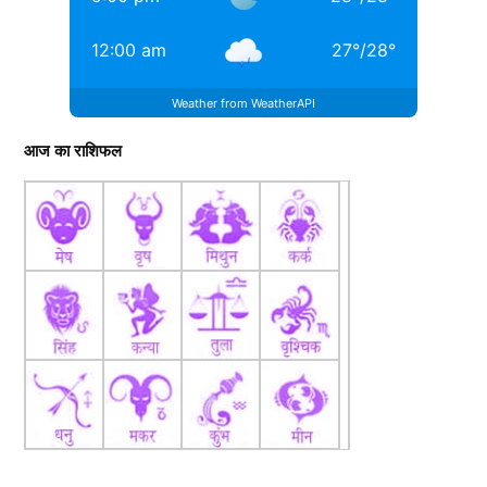
12:00 am
27
°
/
28
°
Weather from WeatherAPI
आज का राशिफल