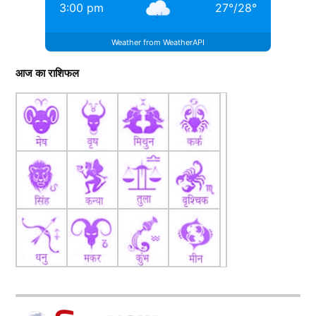
3:00 pm
27
°
/
28
°
Weather from WeatherAPI
आज का राशिफल