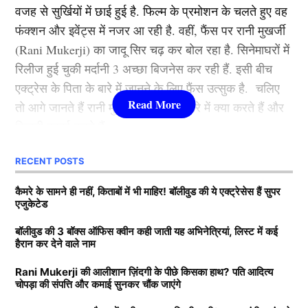
वजह से सुर्खियों में छाई हुई है. फिल्म के प्रमोशन के चलते हुए वह
कभी रूकी ही नहीं. गंगुबाई, आर आर आर, राजी, ब्रह्मास्त्र जैसी
फंक्शन और इवेंट्स में नजर आ रही है. वहीं, फैंस पर रानी मुखर्जी
फिल्मों से आलिया भट्ट बॉलीवुड की क्वीन बन बैठी. माना जाता है
(Rani Mukerji) का जादू सिर चढ़ कर बोल रहा है. सिनेमाघरों में
कि जिस भी फिल्म से आलिया भट्टा का नाम जुड़ता है उसका हिट
रिलीज हुई चुकी मर्दानी 3 अच्छा बिजनेस कर रही हैं. इसी बीच
होना तय है.
एक्ट्रेस के पिता के बारे में जानने के लिए फैंस उत्सुक है. चलिए
तो आगे जानते हैं रानी मुखर्जी के पिता के बारे में क्या करते हैं और
3.श्रद्धा कपूर ( Shraddha Kapoor )
कितनी कमाई करते हैं.
लिस्ट में तीसरे नंबर पर शक्ति कपूर की बेटी श्रद्धा कपूर मौजूद है.
RECENT POSTS
Rani Mukerji के पति के पास कितनी
उन्होंने कई हिट फिल्में की है. खूबसूरती के साथ फैंस श्रद्धा को
संपत्ति?
कैमरे के सामने ही नहीं, किताबों में भी माहिर! बॉलीवुड की ये एक्ट्रेसेस हैं सुपर
उनकी एक्टिंग की वजह से भी काफी पसंद करते हैं. उनकी
एजुकेटेड
मासूमियत और सादगी सभी को पसंद आती है. वहीं, श्रद्धा ने अपने
बता दें कि रानी मुखर्जी (Rani Mukerji) के पति का नाम आदित्य
बॉलीवुड की 3 बॉक्स ऑफिस क्वीन कही जाती यह अभिनेत्रियां, लिस्ट में कई
करियर की शुरूआत 2010 में ‘तीन पत्ती’ (Teen Patti) फ़िल्म से
हैरान कर देने वाले नाम
चोपड़ा है. वह करोड़ों की संपत्ति के मालिक हैं. मीडिया रिपोर्ट्स का
की थी. हालांकि, उनकी यह फिल्म बॉक्स ऑफिस पर कुछ खास
दावा है कि आदित्य के पास 7200-7500 करोड़ की संपत्ति है. रानी
कमाई नहीं कर पाई. वहीं, साल 2013 में आई रोमांटिक फिल्म
Rani Mukerji की आलीशान ज़िंदगी के पीछे किसका हाथ? पति आदित्य
चोपड़ा की संपत्ति और कमाई सुनकर चौंक जाएंगे
के मुखर्जी मशहूर फिल्म प्रोड्यूसर है. जिसकी बदौलत वह हर
‘आशिकी 2’ . जिसकी बदौलत श्रद्धा एक रात में बॉलीवुड
साल तगड़ी कमाई करते हैं. जानकारी के अनुसार आदित्य चोपड़ा