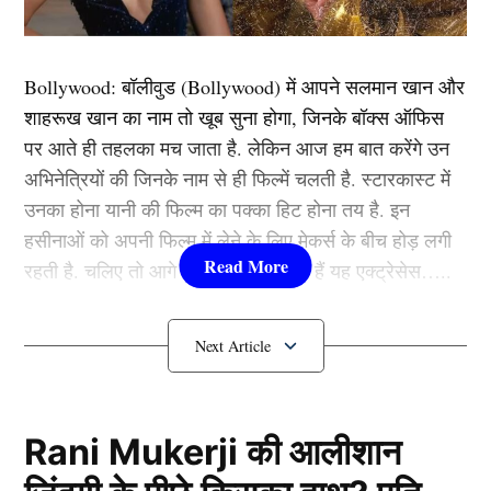
Bollywood:
बॉलीवुड (
Bollywood)
में आपने सलमान खान और
शाहरूख खान का नाम तो खूब सुना होगा, जिनके बॉक्स ऑफिस
पर आते ही तहलका मच जाता है. लेकिन आज हम बात करेंगे उन
अभिनेत्रियों की जिनके नाम से ही फिल्में चलती है. स्टारकास्ट में
उनका होना यानी की फिल्म का पक्का हिट होना तय है. इन
हसीनाओं को अपनी फिल्म में लेने के लिए मेकर्स के बीच होड़ लगी
रहती है. चलिए तो आगे जानते हैं कौन-कौन हैं यह एक्ट्रेसेस…..
कौन हैं
Bollywood की यह हसीनाएं?
1.दीपिका पादुकोण ( Deepika
Padukone)
Rani Mukerji की आलीशान