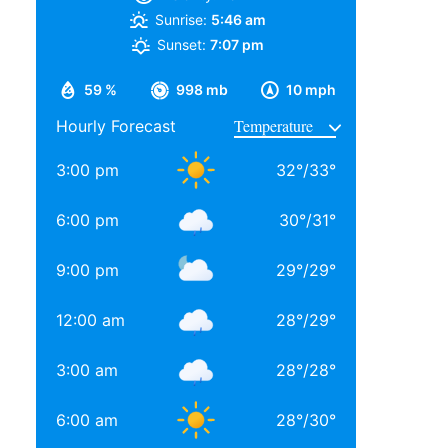
Sunrise:
5:46 am
Sunset:
7:07 pm
59 %
998 mb
10 mph
Hourly Forecast
3:00 pm
32
°
/
33
°
6:00 pm
30
°
/
31
°
9:00 pm
29
°
/
29
°
12:00 am
28
°
/
29
°
3:00 am
28
°
/
28
°
6:00 am
28
°
/
30
°