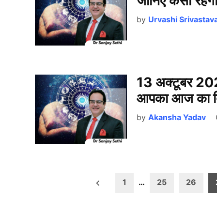
जानिए कैसा रहे
by
Urvashi Srivastav
13 अक्टूबर 202
आपका आज का 
by
Akansha Yadav
Posts
1
…
25
26
pagination