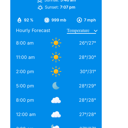
Sunset:
7:07 pm
92 %
999 mb
7 mph
Hourly Forecast
8:00 am
26
°
/
27
°
11:00 am
28
°
/
30
°
2:00 pm
30
°
/
31
°
5:00 pm
28
°
/
29
°
8:00 pm
28
°
/
28
°
12:00 am
27
°
/
28
°