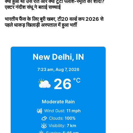
क्या हुआ था उस रात और क्यों टूटी पलाश-स्मृति की शादी?
एक्टर नंदीश संधू ने बताई सच्चाई
भारतीय फैंस के लिए बुरी खबर, टी20 वर्ल्ड कप 2026 से
पहले धाकड़ खिलाड़ी अस्पताल में हुआ भर्ती
New Delhi, IN
7:23 am,
Aug 7, 2026
26
°C
Moderate Rain
Wind Gust:
11 mph
Clouds:
100%
Visibility:
7 km
Sunrise:
5:46 am