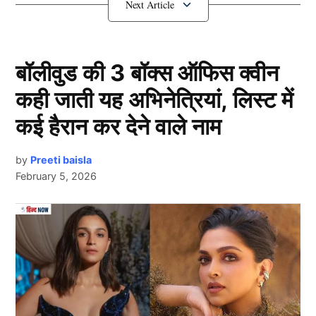
डायरेक्टर मुकेश छाबड़ा से पूछताछ की है, तो उन्होंने बताया कि
सुशांत सिंह राजपूत किसी भी डिप्रेशन में नहीं थे, छानबीन के
दौरान पुलिस को उनके फ्लैट से 5 डायरी मिली, जिसमे कोड में
बॉलीवुड की 3 बॉक्स ऑफिस क्वीन
लिखा हुआ है, अभी पुलिस उनके करीबी लोगो से पूछताछ करेगी
कही जाती यह अभिनेत्रियां, लिस्ट में
जांच जारी है.
कई हैरान कर देने वाले नाम
पटना में सलमान खान के ‘बीइंग ह्यूमन स्टोर’ पर
तोड़फोड़ –
by
Preeti baisla
February 5, 2026
Next Article